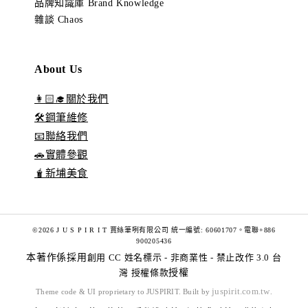
品牌知識庫 Brand Knowledge
雜談 Chaos
About Us
👩🏻‍🎓關於我們
🛠️鋼筆維修
📧聯絡我們
🚗實體參觀
🧋新埔美食
©2026 J U S P I R I T 賈絲筆咧有限公司 統一編號: 60601707。電聯+886
900205436
本著作係採用
創用 CC 姓名標示 - 非商業性 - 禁止改作 3.0 台
灣 授權條款
授權
juspirit.com.tw
Theme code & UI proprietary to JUSPIRIT. Built by
.