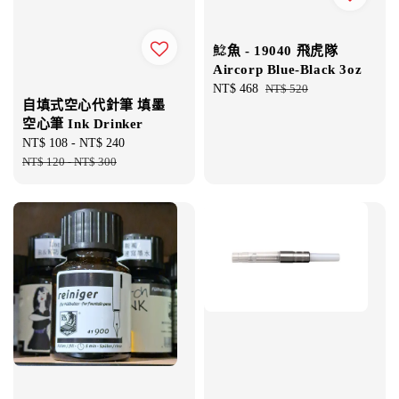
鯰魚 - 19040 飛虎隊
Aircorp Blue-Black 3oz
Sale
NT$ 468
Regular
NT$ 520
自填式空心代針筆 填墨
price
price
空心筆 Ink Drinker
Sale
NT$ 108
-
NT$ 240
Regular
price
NT$ 120
-
NT$ 300
price