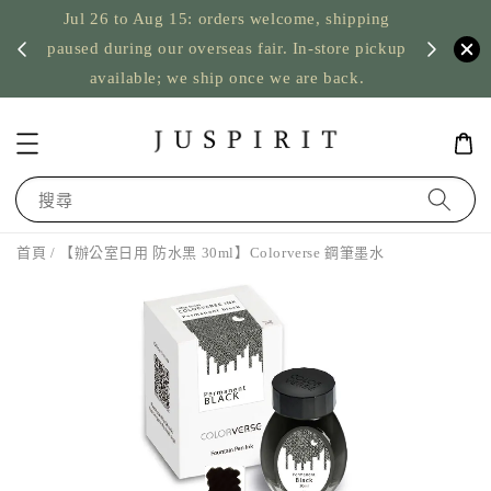
Jul 26 to Aug 15: orders welcome, shipping
暫停寄
US orde
paused during our overseas fair. In-store pickup
available; we ship once we are back.
搜尋
首頁
/ 【辦公室日用 防水黑 30ml】Colorverse 鋼筆墨水