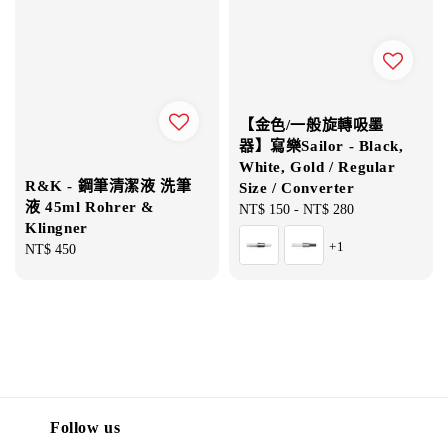
【金色/一般旋轉吸墨
器】寫樂Sailor - Black,
White, Gold / Regular
R&K - 鋼筆清潔液 洗筆
Size / Converter
液 45ml Rohrer &
Regular
NT$ 150
-
NT$ 280
Klingner
price
+1
Regular
NT$ 450
price
Follow us