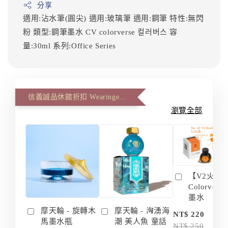
分享
適用:沾水筆(圓尖)
適用:玻璃筆
適用:鋼筆
特性:無閃
粉
類型:鋼筆墨水
CV
colorverse
컬러버스
容
量:30ml
系列:Office Series
信義誠品休館折扣 Wearingeul 第二件八八折(The second item 12% off)
瀏覽全部
【V2火箭 
Colorvers
墨水
摩天輪 - 旋轉木
摩天輪 - 洶湧海
-
NT$ 220
馬墨水瓶
潮 美人魚 童話
NT$ 250