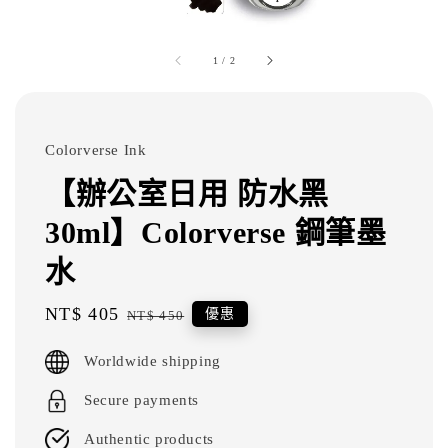
1
/
2
Colorverse Ink
【辦公室日用 防水黑
30ml】Colorverse 鋼筆墨
水
Sale
NT$ 405
Regular
優惠
NT$ 450
price
price
Worldwide shipping
Secure payments
Authentic products