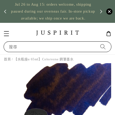
Jul 26 to Aug 15: orders welcome, shipping
暫停寄
US orde
paused during our overseas fair. In-store pickup
available; we ship once we are back.
搜尋
首頁
/ 【水瓶座α 65ml】Colorverse 鋼筆墨水