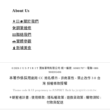
About Us
👩🏻‍🎓關於我們
🛠️鋼筆維修
📧聯絡我們
🚗實體參觀
🧋新埔美食
©2026 J U S P I R I T 賈絲筆咧有限公司 統一編號: 60601707。電聯+886
900205436
本著作係採用
創用 CC 姓名標示 - 非商業性 - 禁止改作 3.0 台
灣 授權條款
授權
juspirit.com.tw
Theme code & UI proprietary to JUSPIRIT. Built by
.
⚜️朝聖者計畫
使用條款
隱私權政策
退換貨政策
購物須知
|
|
|
|
|
付款與配送