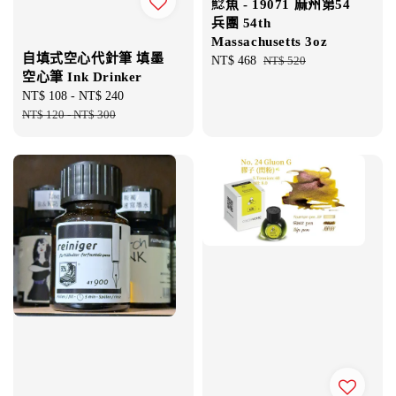
鯰魚 - 19071 麻州第54
兵團 54th
Massachusetts 3oz
自填式空心代針筆 填墨
Sale
NT$ 468
Regular
NT$ 520
空心筆 Ink Drinker
price
price
Sale
NT$ 108
-
NT$ 240
Regular
price
NT$ 120
-
NT$ 300
price