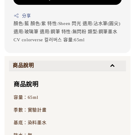
分享
顏色:藍
顏色:紫
特性:Sheen 閃光
適用:沾水筆(圓尖)
適用:玻璃筆
適用:鋼筆
特性:無閃粉
類型:鋼筆墨水
CV
colorverse
컬러버스
容量:65ml
商品說明
商品說明
容量：65ml
季數：實驗計畫
基底：染料墨水