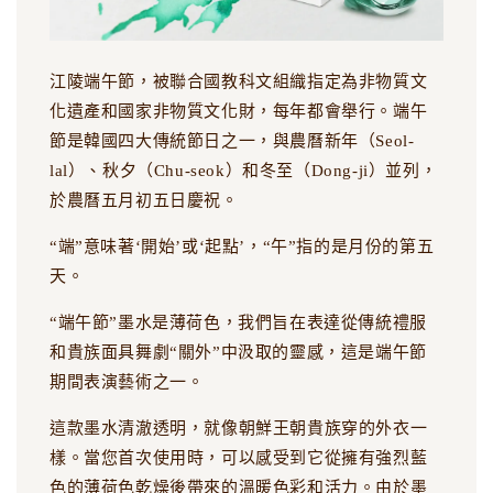
江陵端午節，被聯合國教科文組織指定為非物質文
化遺產和國家非物質文化財，每年都會舉行。端午
節是韓國四大傳統節日之一，與農曆新年（Seol-
lal）、秋夕（Chu-seok）和冬至（Dong-ji）並列，
於農曆五月初五日慶祝。
“端”意味著‘開始’或‘起點’，“午”指的是月份的第五
天。
“端午節”墨水是薄荷色，我們旨在表達從傳統禮服
和貴族面具舞劇“關外”中汲取的靈感，這是端午節
期間表演藝術之一。
這款墨水清澈透明，就像朝鮮王朝貴族穿的外衣一
樣。當您首次使用時，可以感受到它從擁有強烈藍
色的薄荷色乾燥後帶來的溫暖色彩和活力。由於墨