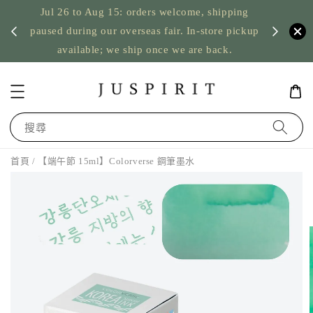
Jul 26 to Aug 15: orders welcome, shipping
暫停寄
US orde
paused during our overseas fair. In-store pickup
available; we ship once we are back.
搜尋
首頁
/ 【端午節 15ml】Colorverse 鋼筆墨水