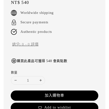
Regular
NT$ 540
price
Worldwide shipping
Secure payments
Authentic products
總分:
0
-
0
評價
購買此產品可獲得 540 會員點數
數量
加入購物車
Add to wishlist