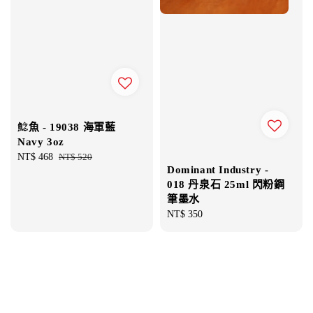
鯰魚 - 19038 海軍藍
Navy 3oz
Sale
NT$ 468
Regular
NT$ 520
Dominant Industry -
price
price
018 丹泉石 25ml 閃粉鋼
筆墨水
Regular
NT$ 350
price