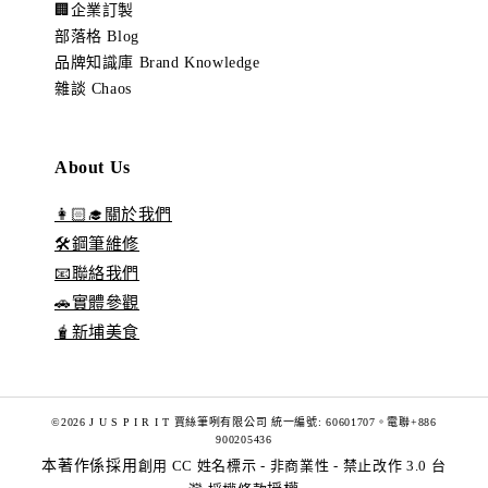
🏢企業訂製
部落格 Blog
品牌知識庫 Brand Knowledge
雜談 Chaos
About Us
👩🏻‍🎓關於我們
🛠️鋼筆維修
📧聯絡我們
🚗實體參觀
🧋新埔美食
©2026 J U S P I R I T 賈絲筆咧有限公司 統一編號: 60601707。電聯+886
900205436
本著作係採用
創用 CC 姓名標示 - 非商業性 - 禁止改作 3.0 台