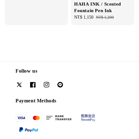
HAHA INK / Scented
Fountain Pen Ink
Sale
NT$ 1,150
Regular
NT$ 1,200
price
price
Follow us
Payment Methods