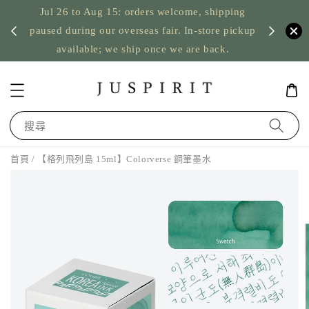
Jul 26 to Aug 15: orders welcome, shipping
暫停寄
US orde
paused during our overseas fair. In-store pickup
available; we ship once we are back.
搜尋
首頁
/ 【格列飛列島 15ml】Colorverse 鋼筆墨水