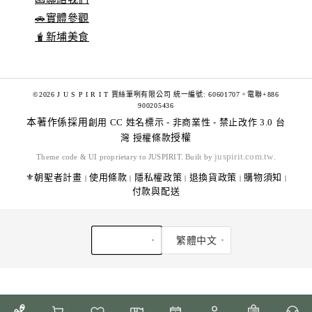
🚗實體參觀
🧋新埔美食
©2026 J U S P I R I T 賈絲筆咧有限公司 統一編號: 60601707。電聯+886
900205436
本著作係採用
創用 CC 姓名標示 - 非商業性 - 禁止改作 3.0 台
灣 授權條款
授權
juspirit.com.tw
Theme code & UI proprietary to JUSPIRIT. Built by
.
⚜️朝聖者計畫
使用條款
隱私權政策
退換貨政策
購物須知
|
|
|
|
|
付款與配送