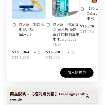
【V2火箭 
Colorvers
墨水
摩天輪 - 旋轉木
摩天輪 - 洶湧海
-
NT$ 220
馬墨水瓶
潮 美人魚 童話
NT$ 250
Inkwell
系列 閃粉鋼筆墨
水 Tumultuous
Tides
-
+
-
+
NT$ 1,364
NT$ 528
NT$ 1,550
NT$ 600
加入購物車
商品說明 - 【格列飛列島】Gyeongnyeolbi-
yeoldo