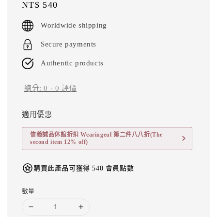
Regular
NT$ 540
price
Worldwide shipping
Secure payments
Authentic products
總分:
0
-
0
評價
適用優惠
信義誠品休館折扣 Wearingeul 第二件八八折(The
second item 12% off)
購買此產品可獲得 540 會員點數
數量