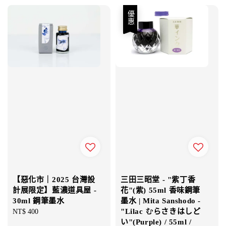
優惠
【惡化市｜2025 台灣設
三田三昭堂 - "紫丁香
計展限定】藍濃道具屋 -
花"(紫) 55ml 香味鋼筆
30ml 鋼筆墨水
墨水 | Mita Sanshodo -
"Lilac むらさきはしど
Regular
NT$ 400
い"(Purple) / 55ml /
price