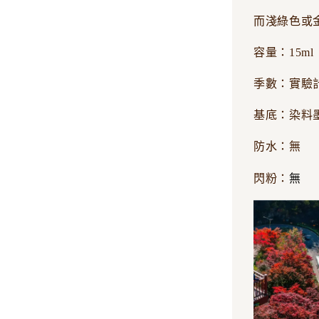
而淺綠色或
容量：15ml
季數：實驗
基底：染料
防水：無
無
閃粉：