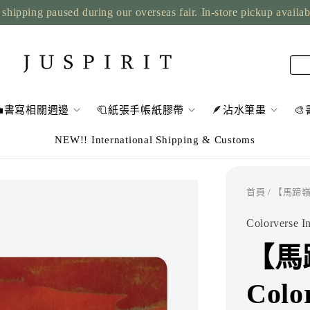
shipping paused during our overseas fair. In-store pickup availa
💼書寫相關週邊
🧻紙張手帳紙膠帶
🪶沾水筆墨

NEW!! International Shipping & Customs
首頁
/ 【馬蹄嶺 
Colorverse I
【馬蹄
Col