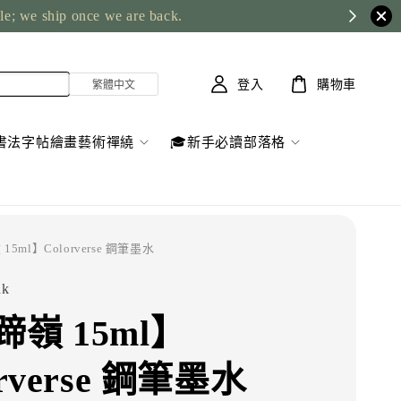
ble; we ship once we are back.
登入
購物車
書法字帖繪畫藝術禪繞
🎓新手必讀部落格
15ml】Colorverse 鋼筆墨水
nk
嶺 15ml】
orverse 鋼筆墨水