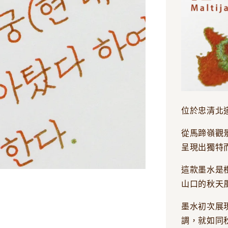
位於忠清北
從馬蹄嶺觀
呈現出獨特
這款墨水是
山口的秋天
墨水初次展
調，就如同