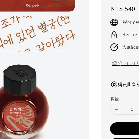
Regular
NT$ 540
price
Worldw
Secure
Authent
總分:
0
-
0
購買此產品
數量