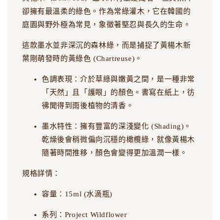
卻擁有最溫柔的綠色。作為常綠灌木，它在韓國的
庭園與野外極為常見，象徵著堅忍與長久的生命。
這款墨水並非深沉的森林綠，而是捕捉了黃楊木新
葉剛萌發時的黃綠色 (Chartreuse)。
色調表現：介於草綠與嫩黃之間，是一種非常
「天然」且「護眼」的顏色。書寫在紙上，彷
彿聞得到雨後植物的清香。
墨水特性：擁有豐富的深淺變化 (Shading)。
乾燥後會稍微偏向沉穩的橄欖綠，就像黃楊木
隨著時間推移，顏色會變得更加溫潤一樣。
規格詳情：
容量：15ml (水滴瓶)
系列：Project Wildflower