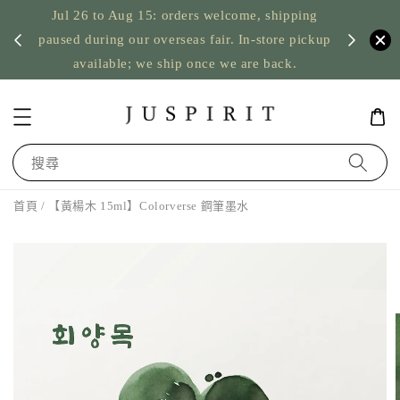
Jul 26 to Aug 15: orders welcome, shipping
暫停寄
US orde
paused during our overseas fair. In-store pickup
available; we ship once we are back.
搜尋
首頁
/ 【黃楊木 15ml】Colorverse 鋼筆墨水