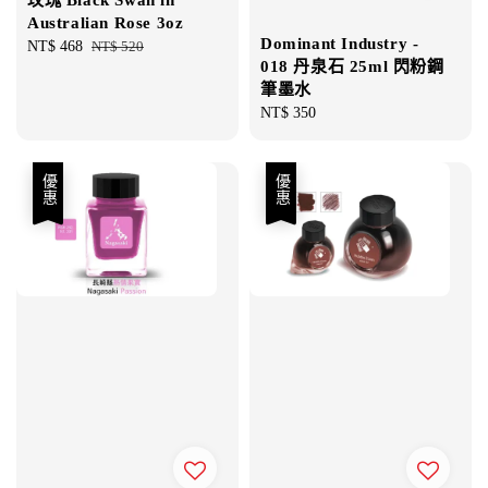
Australian Rose 3oz
Dominant Industry -
Sale
NT$ 468
Regular
NT$ 520
018 丹泉石 25ml 閃粉鋼
price
price
筆墨水
Regular
NT$ 350
price
優惠
優惠