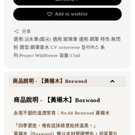
Add to wishlist
分享
適用:沾水筆(圓尖)
適用:玻璃筆
適用:鋼筆
特性:無閃
粉
類型:鋼筆墨水
CV
colorverse
컬러버스
系
列:Project Wildflower
容量:15ml
商品說明 - 【黃楊木】Boxwood
商品說明 - 【黃楊木】Boxwood
永恆不變的溫潤常青｜No.64 Boxwood 黃楊木
「四季更迭，唯有這抹綠意始終溫柔。」
黃楊木（Boxwood）雖以木材堅硬聞名，但其葉片