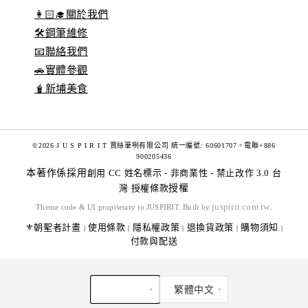
👩🏻‍🎓關於我們
🛠️鋼筆維修
📧聯絡我們
🚗實體參觀
🧋新埔美食
©2026 J U S P I R I T 賈絲筆咧有限公司 統一編號: 60601707。電聯+886
900205436
本著作係採用
創用 CC 姓名標示 - 非商業性 - 禁止改作 3.0 台
灣 授權條款
授權
juspirit.com.tw
Theme code & UI proprietary to JUSPIRIT. Built by
.
⚜️朝聖者計畫
使用條款
隱私權政策
退換貨政策
購物須知
|
|
|
|
|
付款與配送