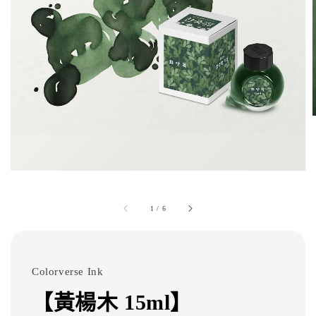
1
/
6
Colorverse Ink
【黃楊木 15ml】