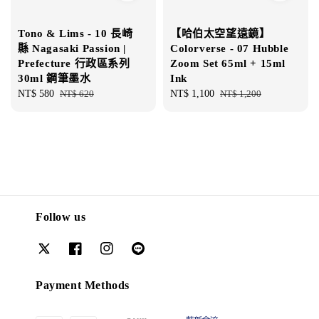
Tono & Lims - 10 長崎
【哈伯太空望遠鏡】
縣 Nagasaki Passion |
Colorverse - 07 Hubble
Prefecture 行政區系列
Zoom Set 65ml + 15ml
30ml 鋼筆墨水
Ink
Sale
NT$ 580
Regular
NT$ 620
Sale
NT$ 1,100
Regular
NT$ 1,200
price
price
price
price
Follow us
Payment Methods