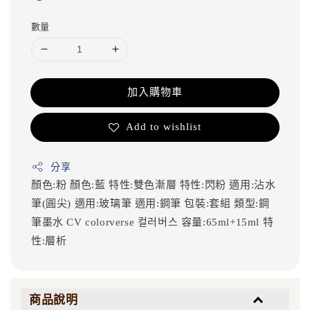
數量
加入購物車
Add to wishlist
分享
顏色:粉
顏色:藍
特性:雙色漸層
特性:閃粉
適用:沾水
筆(圓尖)
適用:玻璃筆
適用:鋼筆
包裝:套組
類型:鋼
筆墨水
CV
colorverse
컬러버스
容量:65ml+15ml
特
性:層析
商品說明