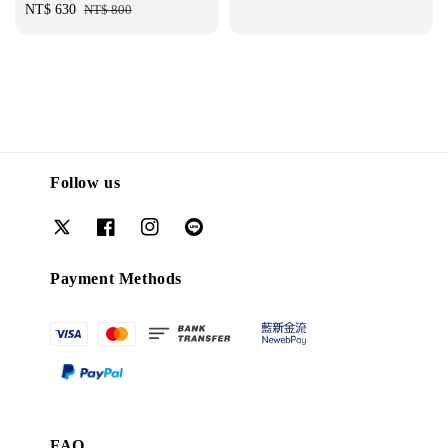
Sale
NT$ 630
Regular
NT$ 800
price
price
Follow us
Payment Methods
FAQ