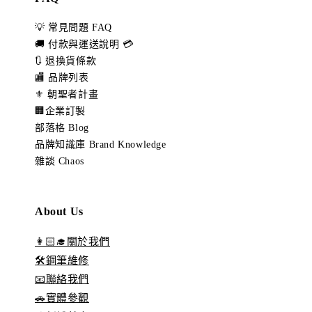
💡 常見問題 FAQ
🚚 付款與運送說明 💳
🔃 退換貨條款
🏬 品牌列表
⚜️ 朝聖者計畫
🏢企業訂製
部落格 Blog
品牌知識庫 Brand Knowledge
雜談 Chaos
About Us
👩🏻‍🎓關於我們
🛠️鋼筆維修
📧聯絡我們
🚗實體參觀