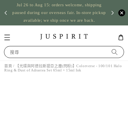
Jul 26 to Aug 15: orders welcome, shipping
暫停寄
US orde
paused during our overseas fair. In-store pickup
available; we ship once we are back.
搜尋
首頁
/ 【光環與阿德拉斯提亞之塵(閃粉)】Colorverse - 100/101 Halo
Ring & Dust of Adrastea Set 65ml + 15ml Ink