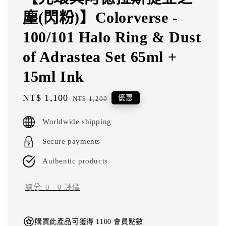
塵(閃粉)】Colorverse -
100/101 Halo Ring & Dust
of Adrastea Set 65ml +
15ml Ink
Sale
NT$ 1,100
Regular
優惠
NT$ 1,200
price
price
Worldwide shipping
Secure payments
Authentic products
總分:
0
-
0
評價
購買此產品可獲得 1100 會員點數