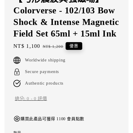
Colorverse - 102/103 Bow
Shock & Intense Magnetic
Field Set 65ml + 15ml Ink
Sale
NT$ 1,100
Regular
優惠
NT$ 1,200
price
price
Worldwide shipping
Secure payments
Authentic products
總分:
0
-
0
評價
購買此產品可獲得 1100 會員點數
數量