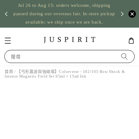
Jul 26 to Aug 15: orders welcome, shipping
暫停寄
US orde
paused during our overseas fair. In-store pickup
available; we ship once we are back.
搜尋
首頁
/ 【弓形震波與強磁場】Colorverse - 102/103 Bow Shock &
Intense Magnetic Field Set 65ml + 15ml Ink