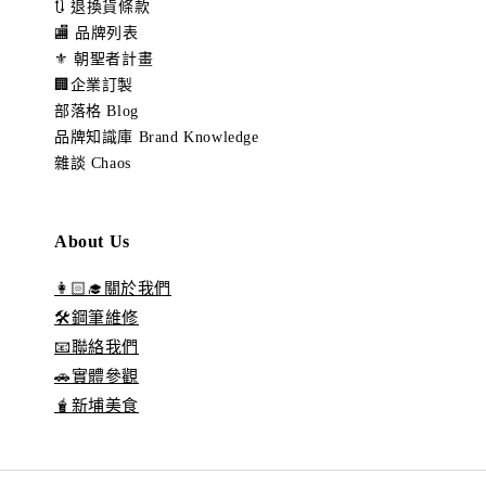
🔃 退換貨條款
🏬 品牌列表
⚜️ 朝聖者計畫
🏢企業訂製
部落格 Blog
品牌知識庫 Brand Knowledge
雜談 Chaos
About Us
👩🏻‍🎓關於我們
🛠️鋼筆維修
📧聯絡我們
🚗實體參觀
🧋新埔美食