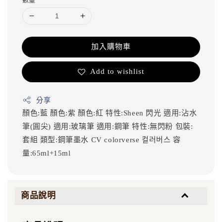
加入購物車
Add to wishlist
分享
顏色:藍
顏色:紫
顏色:紅
特性:Sheen 閃光
適用:沾水
筆(圓尖)
適用:玻璃筆
適用:鋼筆
特性:無閃粉
包裝:
套組
類型:鋼筆墨水
CV
colorverse
컬러버스
容
量:65ml+15ml
商品說明