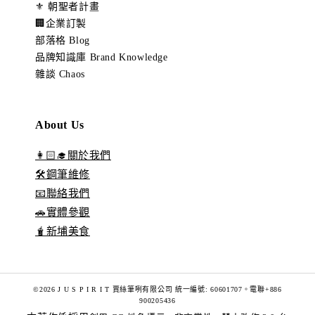
⚜️ 朝聖者計畫
🏢企業訂製
部落格 Blog
品牌知識庫 Brand Knowledge
雜談 Chaos
About Us
👩🏻‍🎓關於我們
🛠️鋼筆維修
📧聯絡我們
🚗實體參觀
🧋新埔美食
©2026 J U S P I R I T 賈絲筆咧有限公司 統一編號: 60601707。電聯+886
900205436