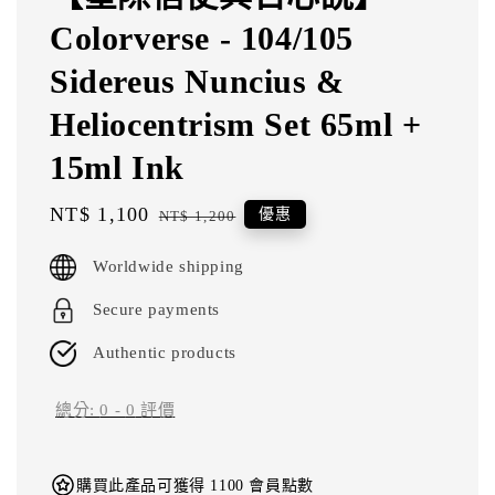
Colorverse - 104/105
Sidereus Nuncius &
Heliocentrism Set 65ml +
15ml Ink
Sale
NT$ 1,100
Regular
優惠
NT$ 1,200
price
price
Worldwide shipping
Secure payments
Authentic products
總分:
0
-
0
評價
購買此產品可獲得 1100 會員點數