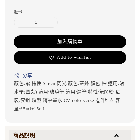
數量
加入購物車
Add to wishlist
分享
顏色:紫
特性:Sheen 閃光
顏色:藍綠
顏色:棕
適用:沾
水筆(圓尖)
適用:玻璃筆
適用:鋼筆
特性:無閃粉
包
裝:套組
類型:鋼筆墨水
CV
colorverse
컬러버스
容
量:65ml+15ml
商品說明