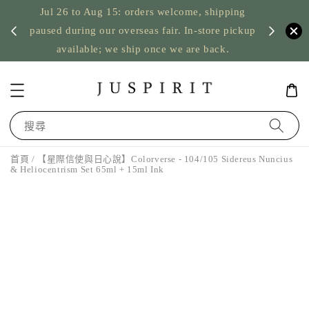
Jul 26 to Aug 15: orders welcome, shipping
暫停寄
US orde
paused during our overseas fair. In-store pickup
available; we ship once we are back.
搜尋
首頁
/ 【星際信使與日心說】Colorverse - 104/105 Sidereus Nuncius
& Heliocentrism Set 65ml + 15ml Ink