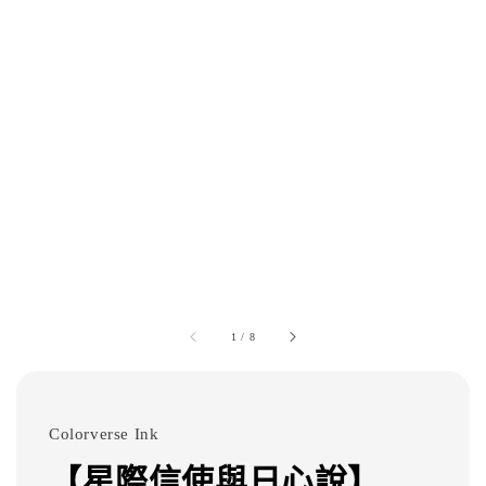
1
/
8
Colorverse Ink
【星際信使與日心說】