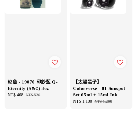
鯰魚 - 19070 印鈔藍 Q-
【太陽黑子】
Eternity ($&¢) 3oz
Colorverse - 01 Sunspot
Set 65ml + 15ml Ink
Sale
NT$ 468
Regular
NT$ 520
price
price
Sale
NT$ 1,100
Regular
NT$ 1,200
price
price