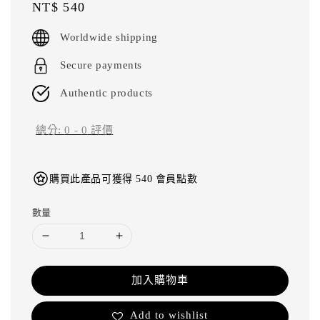
Regular
NT$ 540
price
Worldwide shipping
Secure payments
Authentic products
總分:
0
-
0
評價
購買此產品可獲得 540 會員點數
數量
加入購物車
Add to wishlist