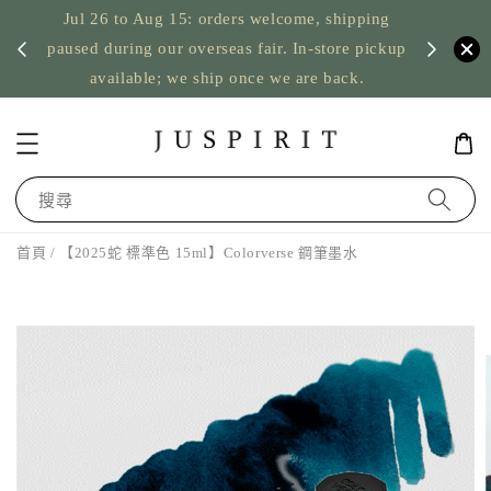
Jul 26 to Aug 15: orders welcome, shipping
暫停寄
US orde
paused during our overseas fair. In-store pickup
available; we ship once we are back.
搜尋
首頁
/ 【2025蛇 標準色 15ml】Colorverse 鋼筆墨水