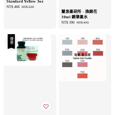
Standard Yellow 3oz
Sale
NT$ 468
Regular
NT$ 520
蘭泉墨研所 - 換錦花
price
price
30ml 鋼筆墨水
Sale
NT$ 390
Regular
NT$ 435
price
price
優惠