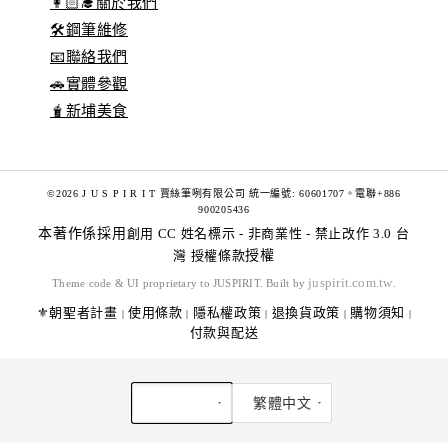
👩🏻‍🎓關於我們
🛠️鋼筆維修
📧聯絡我們
🚗實體參觀
🧋新埔美食
©2026 J U S P I R I T 賈絲筆咧有限公司 統一編號: 60601707。電聯+886
900205436
本著作係採用
創用 CC 姓名標示 - 非商業性 - 禁止改作 3.0 台
灣 授權條款
授權
juspirit.com.tw
Theme code & UI proprietary to JUSPIRIT. Built by
.
⚜️朝聖者計畫
使用條款
隱私權政策
退換貨政策
購物須知
|
|
|
|
|
付款與配送