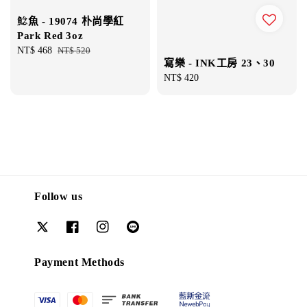
鯰魚 - 19074 朴尚學紅
Park Red 3oz
Sale
NT$ 468
Regular
NT$ 520
寫樂 - INK工房 23、30
price
price
Regular
NT$ 420
price
Follow us
Payment Methods