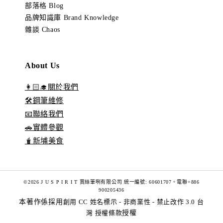
部落格 Blog
品牌知識庫 Brand Knowledge
雜談 Chaos
About Us
👩🏻‍🎓關於我們
🛠️鋼筆維修
📧聯絡我們
🚗實體參觀
🧋新埔美食
©2026 J U S P I R I T 賈絲筆咧有限公司 統一編號: 60601707。電聯+886
900205436
本著作係採用
創用 CC 姓名標示 - 非商業性 - 禁止改作 3.0 台
灣 授權條款
授權