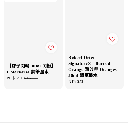
Robert Oster
Signature® - Burned
【膠子閃粉 30ml 閃粉】
Orange 熱沙橙 Oranges
Colorverse 鋼筆墨水
50ml 鋼筆墨水
Sale
NT$ 540
Regular
NT$ 585
Regular
NT$ 620
price
price
price