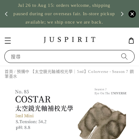
Jul 26 to Aug 15: orders welcome, shipping
暫停寄
US orde
paused during our overseas fair. In-store pickup
available; we ship once we are back.
搜尋
首頁
/ 預購中 【太空鏡光軸補校光學｜5ml】Colorverse - Season 7 鋼
筆墨水