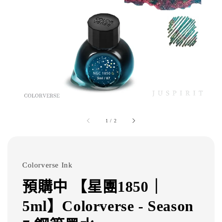
1
/
2
Colorverse Ink
預購中 【星團1850｜
5ml】Colorverse - Season