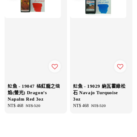
鯰魚 - 19047 橘紅龍之熾
鯰魚 - 19029 納瓦霍綠松
焰(螢光) Dragon‘s
石 Navajo Turquoise
Napalm Red 3oz
3oz
Sale
NT$ 468
Regular
NT$ 520
Sale
NT$ 468
Regular
NT$ 520
price
price
price
price