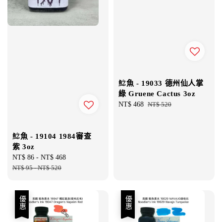
鯰魚 - 19033 德州仙人掌
綠 Gruene Cactus 3oz
Sale
NT$ 468
Regular
NT$ 520
price
price
鯰魚 - 19104 1984審查
紫 3oz
Sale
NT$ 86
-
NT$ 468
Regular
price
NT$ 95
-
NT$ 520
price
優惠
優惠