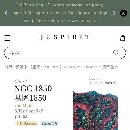
Jul 26 to Aug 15: orders welcome, shipping
暫停寄
US orde
paused during our overseas fair. In-store pickup
available; we ship once we are back.
搜尋
首頁
/ 預購中 【星團1850｜5ml】Colorverse - Season 7 鋼筆墨水