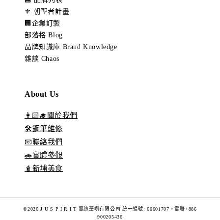
⚜️ 朝聖者計畫
🏢企業訂製
部落格 Blog
品牌知識庫 Brand Knowledge
雜談 Chaos
About Us
👩🏻‍🎓關於我們
🛠️鋼筆維修
📧聯絡我們
🚗實體參觀
🧋新埔美食
©2026 J U S P I R I T 賈絲筆咧有限公司 統一編號: 60601707。電聯+886
900205436