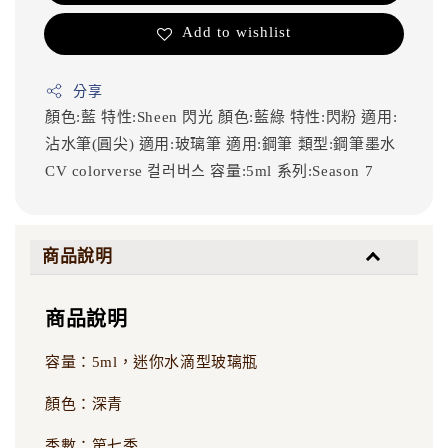
Add to wishlist
分享
顏色:藍
特性:Sheen 閃光
顏色:藍綠
特性:閃粉
適用:
沾水筆(圓尖)
適用:玻璃筆
適用:鋼筆
類型:鋼筆墨水
CV
colorverse
컬러버스
容量:5ml
系列:Season 7
商品說明
商品說明
容量：5ml，迷你水滴型玻璃瓶
顏色：深青
季數：第七季