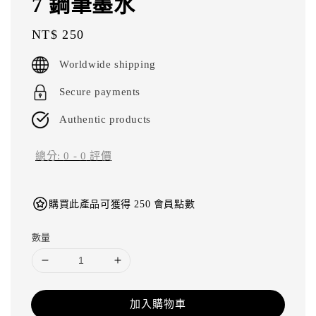
7 鋼筆墨水
Regular
NT$ 250
price
Worldwide shipping
Secure payments
Authentic products
總分:
0
-
0
評價
購買此產品可獲得 250 會員點數
數量
加入購物車