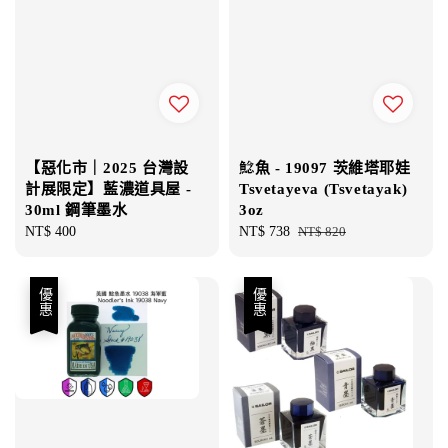
【惡化市｜2025 台灣設
鯰魚 - 19097 茨維塔耶娃
計展限定】藍濃道具屋 -
Tsvetayeva (Tsvetayak)
30ml 鋼筆墨水
3oz
Regular
NT$ 400
Sale
NT$ 738
Regular
NT$ 820
price
price
price
優惠
優惠