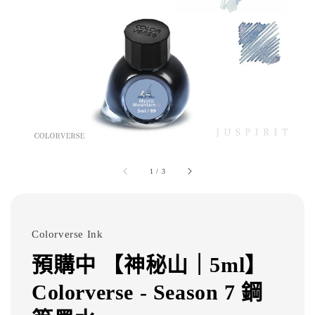
1
/
3
Colorverse Ink
預購中 【神秘山｜5ml】
Colorverse - Season 7 鋼