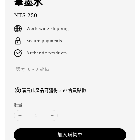
筆墨水
Regular
NT$ 250
price
Worldwide shipping
Secure payments
Authentic products
總分:
0
-
0
評價
購買此產品可獲得 250 會員點數
數量
加入購物車