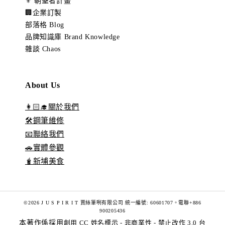
⚜️ 朝聖者計畫
🏢企業訂製
部落格 Blog
品牌知識庫 Brand Knowledge
雜談 Chaos
About Us
👩🏻‍🎓關於我們
🛠️鋼筆維修
📧聯絡我們
🚗實體參觀
🧋新埔美食
©2026 J U S P I R I T 賈絲筆咧有限公司 統一編號: 60601707。電聯+886
900205436
本著作係採用
創用 CC 姓名標示 - 非商業性 - 禁止改作 3.0 台