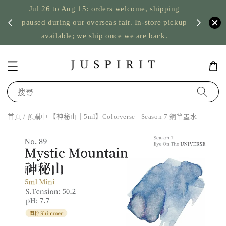
Jul 26 to Aug 15: orders welcome, shipping
暫停寄
US orde
paused during our overseas fair. In-store pickup
available; we ship once we are back.
搜尋
首頁
/ 預購中 【神秘山｜5ml】Colorverse - Season 7 鋼筆墨水