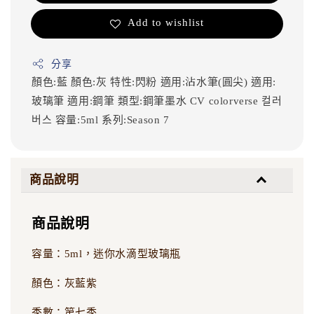
Add to wishlist
分享
顏色:藍
顏色:灰
特性:閃粉
適用:沾水筆(圓尖)
適用:
玻璃筆
適用:鋼筆
類型:鋼筆墨水
CV
colorverse
컬러
버스
容量:5ml
系列:Season 7
商品說明
商品說明
容量：5ml，迷你水滴型玻璃瓶
顏色：灰藍紫
季數：第七季