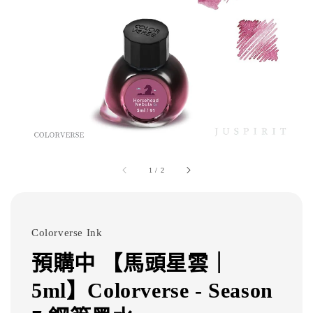
1
/
2
Colorverse Ink
預購中 【馬頭星雲｜
5ml】Colorverse - Season