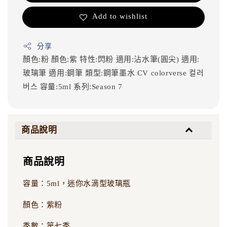
Add to wishlist
分享
顏色:粉
顏色:紫
特性:閃粉
適用:沾水筆(圓尖)
適用:
玻璃筆
適用:鋼筆
類型:鋼筆墨水
CV
colorverse
컬러
버스
容量:5ml
系列:Season 7
商品說明
商品說明
容量：5ml，迷你水滴型玻璃瓶
顏色：紫粉
季數：第七季