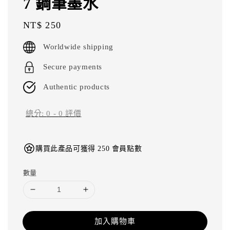
7 鋼筆墨水
Regular
NT$ 250
price
Worldwide shipping
Secure payments
Authentic products
總分:
0
-
0
評價
購買此產品可獲得 250 會員點數
數量
加入購物車