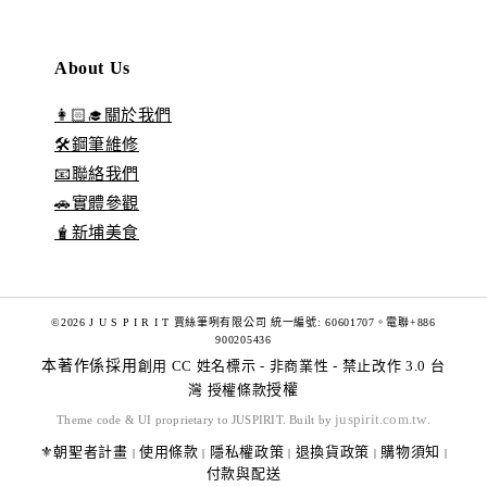
About Us
👩🏻‍🎓關於我們
🛠️鋼筆維修
📧聯絡我們
🚗實體參觀
🧋新埔美食
©2026 J U S P I R I T 賈絲筆咧有限公司 統一編號: 60601707。電聯+886
900205436
本著作係採用
創用 CC 姓名標示 - 非商業性 - 禁止改作 3.0 台
灣 授權條款
授權
juspirit.com.tw
Theme code & UI proprietary to JUSPIRIT. Built by
.
⚜️朝聖者計畫
使用條款
隱私權政策
退換貨政策
購物須知
|
|
|
|
|
付款與配送