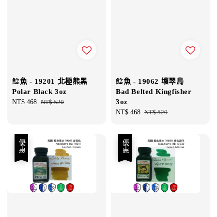
鯰魚 - 19201 北極熊黑
鯰魚 - 19062 壞翠鳥
Polar Black 3oz
Bad Belted Kingfisher
3oz
Sale
NT$ 468
Regular
NT$ 520
price
price
Sale
NT$ 468
Regular
NT$ 520
price
price
優惠
優惠