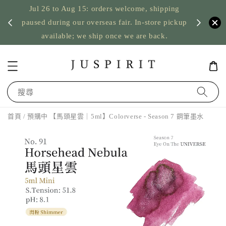
Jul 26 to Aug 15: orders welcome, shipping
暫停寄
US orde
paused during our overseas fair. In-store pickup
available; we ship once we are back.
搜尋
首頁
/ 預購中 【馬頭星雲｜5ml】Colorverse - Season 7 鋼筆墨水