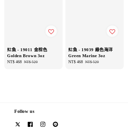
鯰魚 - 19011 金棕色
鯰魚 - 19039 綠色海洋
Golden Brown 3oz
Green Marine 3oz
Sale
NT$ 468
Regular
NT$ 520
Sale
NT$ 468
Regular
NT$ 520
price
price
price
price
Follow us