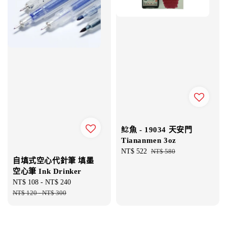
鯰魚 - 19034 天安門
Tiananmen 3oz
Sale
NT$ 522
Regular
NT$ 580
自填式空心代針筆 填墨
price
price
空心筆 Ink Drinker
Sale
NT$ 108
-
NT$ 240
Regular
price
NT$ 120
-
NT$ 300
price