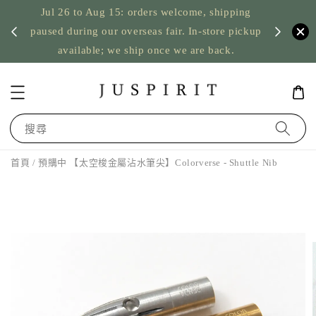
Jul 26 to Aug 15: orders welcome, shipping
暫停寄
US orde
paused during our overseas fair. In-store pickup
available; we ship once we are back.
搜尋
首頁
/ 預購中 【太空梭金屬沾水筆尖】Colorverse - Shuttle Nib