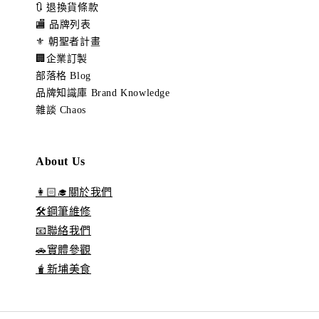
🔃 退換貨條款
🏬 品牌列表
⚜️ 朝聖者計畫
🏢企業訂製
部落格 Blog
品牌知識庫 Brand Knowledge
雜談 Chaos
About Us
👩🏻‍🎓關於我們
🛠️鋼筆維修
📧聯絡我們
🚗實體參觀
🧋新埔美食