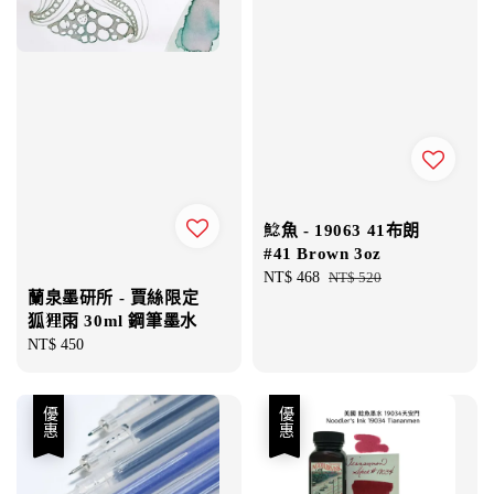
鯰魚 - 19063 41布朗
#41 Brown 3oz
Sale
NT$ 468
Regular
NT$ 520
蘭泉墨研所 - 賈絲限定
price
price
狐狸雨 30ml 鋼筆墨水
Regular
NT$ 450
price
優惠
優惠