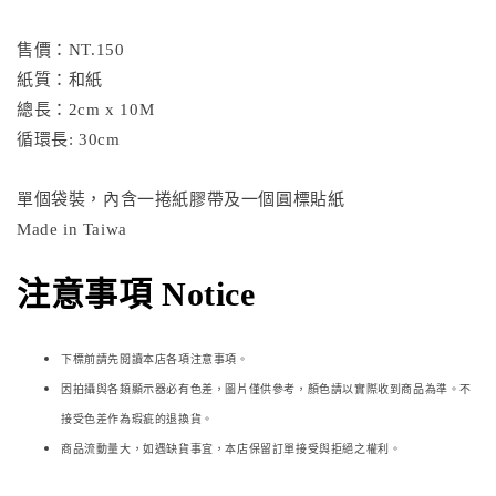
售價：NT.150
紙質：和紙
總長：2cm x 10M
循環長: 30cm
單個袋裝，內含一捲紙膠帶及一個圓標貼紙
Made in Taiwa
注意事項 Notice
下標前請先閱讀本店各項注意事項。
因拍攝與各類顯示器必
有色差，圖片僅供參考，顏色請以實際收到商品為準。不
接受色差作為瑕疵的退換貨。
商品流動量大，如遇缺貨事宜，本店保留訂單接受與拒絕之權利。