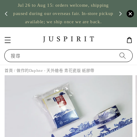
Jul 26 to Aug 15: orders welcome, shipping
暫停寄
US orde
paused during our overseas fair. In-store pickup
available; we ship once we are back.
搜尋
首頁
/ 做作的Daphne - 天外繪卷 青花瓷版 紙膠帶