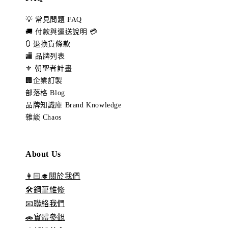
💡 常見問題 FAQ
🚚 付款與運送說明 💳
🔃 退換貨條款
🏬 品牌列表
⚜️ 朝聖者計畫
🏢企業訂製
部落格 Blog
品牌知識庫 Brand Knowledge
雜談 Chaos
About Us
👩🏻‍🎓關於我們
🛠️鋼筆維修
📧聯絡我們
🚗實體參觀