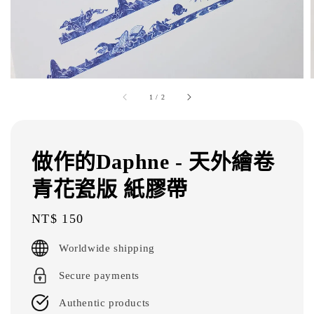
1
/
2
做作的Daphne - 天外繪卷
青花瓷版 紙膠帶
Regular
NT$ 150
price
Worldwide shipping
Secure payments
Authentic products