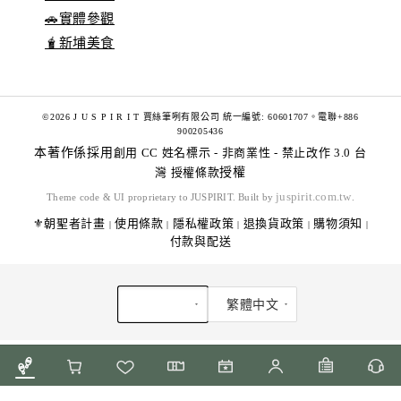
🚗實體參觀
🧋新埔美食
©2026 J U S P I R I T 賈絲筆咧有限公司 統一編號: 60601707。電聯+886
900205436
本著作係採用
創用 CC 姓名標示 - 非商業性 - 禁止改作 3.0 台
灣 授權條款
授權
juspirit.com.tw
Theme code & UI proprietary to JUSPIRIT. Built by
.
⚜️朝聖者計畫
使用條款
隱私權政策
退換貨政策
購物須知
|
|
|
|
|
付款與配送