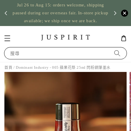
Jul 26 to Aug 15: orders welcome, shipping
暫停寄
US orde
paused during our overseas fair. In-store pickup
available; we ship once we are back.
搜尋
首頁
/ Dominant Industry - 005 蘋果花祭 25ml 閃粉鋼筆墨水