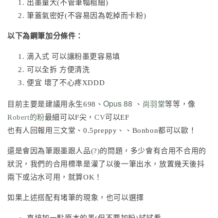
出墨量大(不管筆幅粗細)
筆蓋氣密好(不容易因為乾掉而卡粉)
以下為鋼筆加分條件：
滴入式 可以讓粉墨更容易填
可以全拆 方便清洗
便宜 壞了不心疼XDDD
Opus 88
目前主要是建議用永生698、
、
尚羽堂
等等，像
Robert的粉
最細可以F尖，
CV
可以EF
也有人回報用三文堂、0.5preppy、、Bonbon都可以歐！
還是會因為筆跟墨跟人品(?)的問題，多少會有合用不合用的
狀況，我們的合用標準是灌了以後一筆出水，放置幾天後抖
兩下或沾水可用，就算OK！
如果上述搭配有堵筆的現象，也可以選擇
直接加一點原本的墨(但不要加粉)試試看