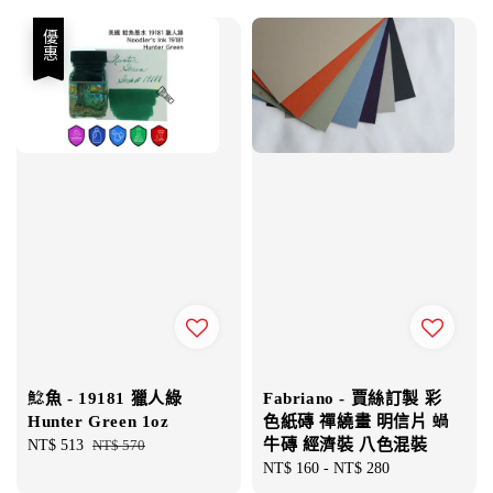
優惠
鯰魚 - 19181 獵人綠
Fabriano - 賈絲訂製 彩
Hunter Green 1oz
色紙磚 禪繞畫 明信片 蝸
牛磚 經濟裝 八色混裝
Sale
NT$ 513
Regular
NT$ 570
price
price
Regular
NT$ 160
-
NT$ 280
price