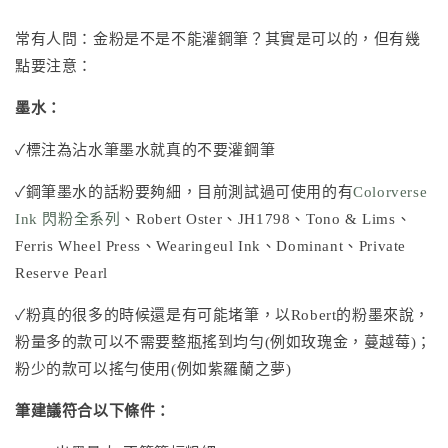
常有人問：金粉是不是不能灌鋼筆？其實是可以的，但有幾
點要注意：
墨水：
✓標注為沾水筆墨水就真的不要灌鋼筆
✓鋼筆墨水的話粉要夠細，目前測試過可使用的有
Colorverse
Ink 閃粉全系列
、
Robert Oster
、
JH1798
、
Tono & Lims
、
Ferris Wheel Press
、
Wearingeul Ink
、Dominant、Private
Reserve Pearl
✓粉真的很多的時候還是有可能堵筆，以Robert的粉墨來說，
粉量多的款可以不需要整瓶搖到均勻(例如玫瑰金，蔓越莓)；
粉少的款可以搖勻使用(例如紫羅蘭之夢)
筆建議符合以下條件：