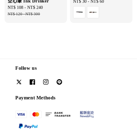
空心筆 Ink Drinker
Regular
NT$ 30
-
NT$ 60
Sale
NT$ 108
-
NT$ 240
Regular
price
price
NT$ 120
-
NT$ 300
price
Follow us
Payment Methods