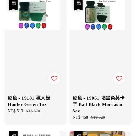
優惠
優惠
鯰魚 - 19181 獵人綠
鯰魚 - 19061 壞黑色莫卡
Hunter Green 1oz
辛 Bad Black Moccasin
3oz
Sale
NT$ 513
Regular
NT$ 570
price
price
Sale
NT$ 468
Regular
NT$ 520
price
price