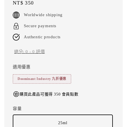
Regular
NT$ 350
price
Worldwide shipping
Secure payments
Authentic products
總分:
0
-
0
評價
適用優惠
Doominant Industry 九折優惠
購買此產品可獲得 350 會員點數
容量
25ml