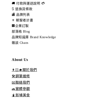
🚚 付款與運送說明 💳
🔃 退換貨條款
🏬 品牌列表
⚜️ 朝聖者計畫
🏢企業訂製
部落格 Blog
品牌知識庫 Brand Knowledge
雜談 Chaos
About Us
👩🏻‍🎓關於我們
🛠️鋼筆維修
📧聯絡我們
🚗實體參觀
🧋新埔美食