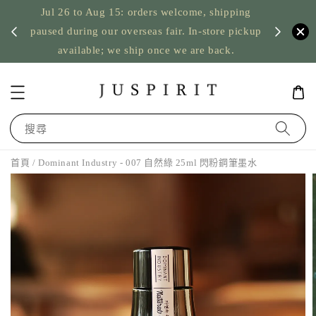
Jul 26 to Aug 15: orders welcome, shipping
暫停寄
US orde
paused during our overseas fair. In-store pickup
available; we ship once we are back.
搜尋
首頁
/ Dominant Industry - 007 自然綠 25ml 閃粉鋼筆墨水