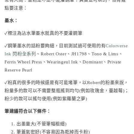
點要注意：
墨水：
✓標注為沾水筆墨水就真的不要灌鋼筆
✓鋼筆墨水的話粉要夠細，目前測試過可使用的有
Colorverse
Ink 閃粉全系列
、
Robert Oster
、
JH1798
、
Tono & Lims
、
Ferris Wheel Press
、
Wearingeul Ink
、Dominant、Private
Reserve Pearl
✓粉真的很多的時候還是有可能堵筆，以Robert的粉墨來說，
粉量多的款可以不需要整瓶搖到均勻(例如玫瑰金，蔓越莓)；
粉少的款可以搖勻使用(例如紫羅蘭之夢)
筆建議符合以下條件：
出墨量大(不管筆幅粗細)
筆蓋氣密好(不容易因為乾掉而卡粉)