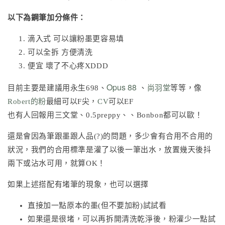
以下為鋼筆加分條件：
滴入式 可以讓粉墨更容易填
可以全拆 方便清洗
便宜 壞了不心疼XDDD
Opus 88
目前主要是建議用永生698、
、
尚羽堂
等等，像
Robert的粉
最細可以F尖，
CV
可以EF
也有人回報用三文堂、0.5preppy、、Bonbon都可以歐！
還是會因為筆跟墨跟人品(?)的問題，多少會有合用不合用的
狀況，我們的合用標準是灌了以後一筆出水，放置幾天後抖
兩下或沾水可用，就算OK！
如果上述搭配有堵筆的現象，也可以選擇
直接加一點原本的墨(但不要加粉)試試看
如果還是很堵，可以再拆開清洗乾淨後，粉灌少一點試