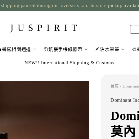
shipping paused during our overseas fair. In-store pickup availa
💼書寫相關週邊
🧻紙張手帳紙膠帶
🪶沾水筆墨

NEW!! International Shipping & Customs
首頁
/ Domina
Dominant Ind
Domi
莫內 