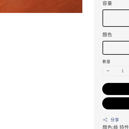
容量
顏色
數量
分享
顏色:綠
特性