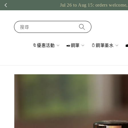
Jul 26 to Aug 15: orders welcome, 
搜尋
🔖優惠活動
✒️鋼筆
🫙鋼筆墨水