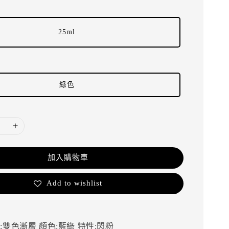
25ml
綠色
加入購物車
Add to wishlist
:雙色漸層
顏色:藍綠
特性:閃粉