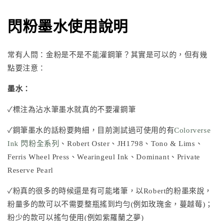
閃粉墨水使用說明
常有人問：金粉是不是不能灌鋼筆？其實是可以的，但有幾
點要注意：
墨水：
✓標注為沾水筆墨水就真的不要灌鋼筆
✓鋼筆墨水的話粉要夠細，目前測試過可使用的有
Colorverse
Ink 閃粉全系列
、
Robert Oster
、
JH1798
、
Tono & Lims
、
Ferris Wheel Press
、
Wearingeul Ink
、Dominant、Private
Reserve Pearl
✓粉真的很多的時候還是有可能堵筆，以Robert的粉墨來說，
粉量多的款可以不需要整瓶搖到均勻(例如玫瑰金，蔓越莓)；
粉少的款可以搖勻使用(例如紫羅蘭之夢)