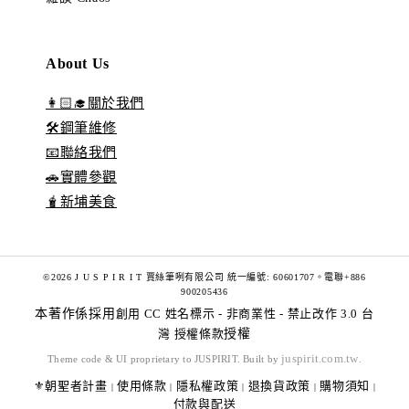
About Us
👩🏻‍🎓關於我們
🛠️鋼筆維修
📧聯絡我們
🚗實體參觀
🧋新埔美食
©2026 J U S P I R I T 賈絲筆咧有限公司 統一編號: 60601707。電聯+886
900205436
本著作係採用
創用 CC 姓名標示 - 非商業性 - 禁止改作 3.0 台
灣 授權條款
授權
juspirit.com.tw
Theme code & UI proprietary to JUSPIRIT. Built by
.
⚜️朝聖者計畫
使用條款
隱私權政策
退換貨政策
購物須知
|
|
|
|
|
付款與配送