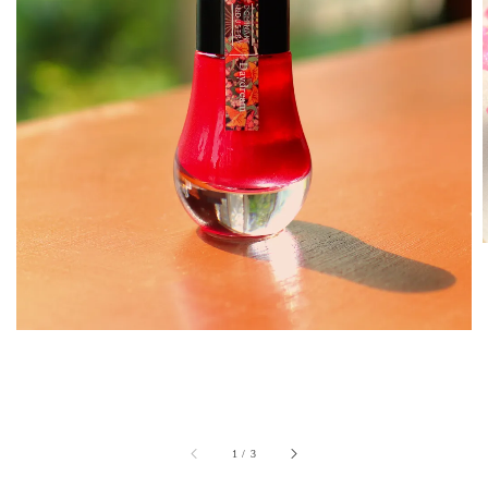
1
/
3