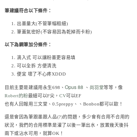
筆建議符合以下條件：
出墨量大(不管筆幅粗細)
筆蓋氣密好(不容易因為乾掉而卡粉)
以下為鋼筆加分條件：
滴入式 可以讓粉墨更容易填
可以全拆 方便清洗
便宜 壞了不心疼XDDD
Opus 88
目前主要是建議用永生698、
、
尚羽堂
等等，像
Robert的粉
最細可以F尖，
CV
可以EF
也有人回報用三文堂、0.5preppy、、Bonbon都可以歐！
還是會因為筆跟墨跟人品(?)的問題，多少會有合用不合用的
狀況，我們的合用標準是灌了以後一筆出水，放置幾天後抖
兩下或沾水可用，就算OK！