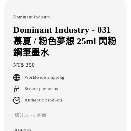
Dominant Industry
Dominant Industry - 031
慕夏 / 粉色夢想 25ml 閃粉
鋼筆墨水
Regular
NT$ 350
price
Worldwide shipping
Secure payments
Authentic products
總分:
0
-
0
評價
適用優惠