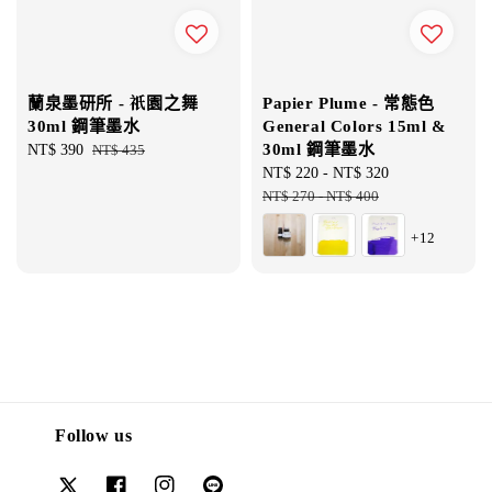
蘭泉墨研所 - 祇園之舞
Papier Plume - 常態色
30ml 鋼筆墨水
General Colors 15ml &
30ml 鋼筆墨水
Sale
NT$ 390
Regular
NT$ 435
price
price
Sale
NT$ 220
-
NT$ 320
Regular
price
NT$ 270
-
NT$ 400
price
+12
Follow us