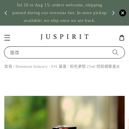
Jul 26 to Aug 15: orders welcome, shipping
暫停寄
US orde
paused during our overseas fair. In-store pickup
available; we ship once we are back.
搜尋
首頁
/ Dominant Industry - 031 慕夏 / 粉色夢想 25ml 閃粉鋼筆墨水