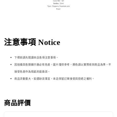
注意事項 Notice
下標前請先閱讀本店各項注意事項。
因拍攝與各類顯示器必
有色差，圖片僅供參考，顏色請以實際收到商品為準。不
接受色差作為瑕疵的退換貨。
商品流動量大，如遇缺貨事宜，本店保留訂單接受與拒絕之權利。
商品評價