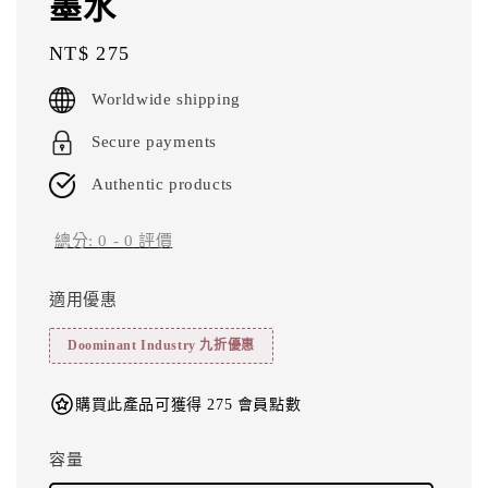
墨水
Regular
NT$ 275
price
Worldwide shipping
Secure payments
Authentic products
總分:
0
-
0
評價
適用優惠
Doominant Industry 九折優惠
購買此產品可獲得 275 會員點數
容量