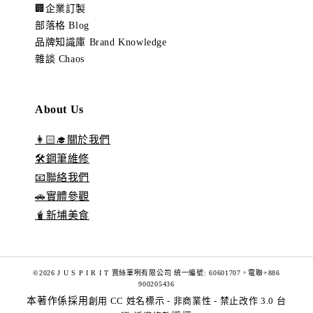
🏢企業訂製
部落格 Blog
品牌知識庫 Brand Knowledge
雜談 Chaos
About Us
👩🏻‍🎓關於我們
🛠️鋼筆維修
📧聯絡我們
🚗實體參觀
🧋新埔美食
©2026 J U S P I R I T 賈絲筆咧有限公司 統一編號: 60601707。電聯+886
900205436
本著作係採用
創用 CC 姓名標示 - 非商業性 - 禁止改作 3.0 台