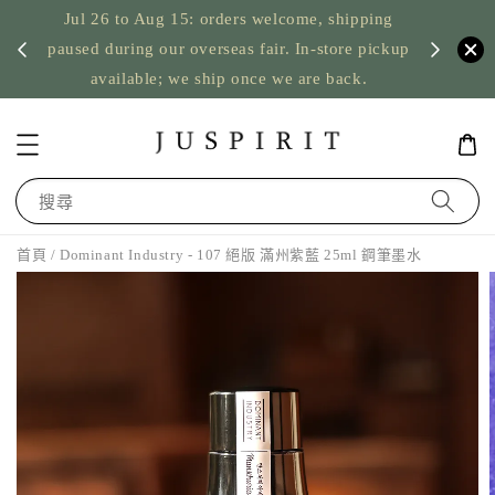
Jul 26 to Aug 15: orders welcome, shipping
暫停寄
US orde
paused during our overseas fair. In-store pickup
available; we ship once we are back.
搜尋
首頁
/ Dominant Industry - 107 絕版 滿州紫藍 25ml 鋼筆墨水