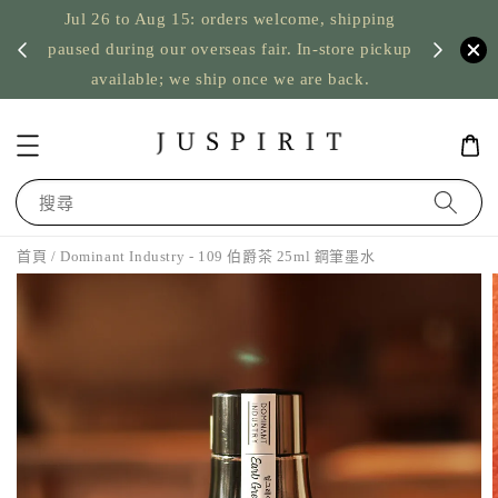
Jul 26 to Aug 15: orders welcome, shipping
暫停寄
US orde
paused during our overseas fair. In-store pickup
available; we ship once we are back.
搜尋
首頁
/ Dominant Industry - 109 伯爵茶 25ml 鋼筆墨水