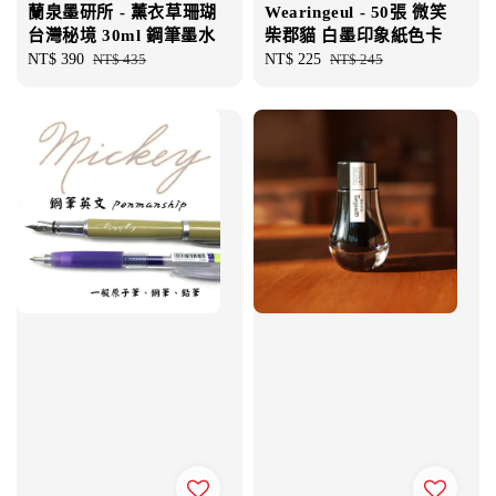
蘭泉墨研所 - 薰衣草珊瑚
Wearingeul - 50張 微笑
台灣秘境 30ml 鋼筆墨水
柴郡貓 白墨印象紙色卡
Sale
NT$ 390
Regular
NT$ 435
Sale
NT$ 225
Regular
NT$ 245
price
price
price
price