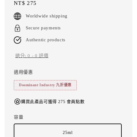
Regular
NT$ 275
price
Worldwide shipping
Secure payments
Authentic products
總分:
0
-
0
評價
適用優惠
Doominant Industry 九折優惠
購買此產品可獲得 275 會員點數
容量
25ml