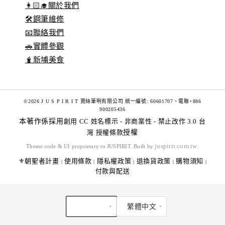
👩🏻‍🎓關於我們
🛠️鋼筆維修
📧聯絡我們
🚗實體參觀
🧋新埔美食
©2026 J U S P I R I T 賈絲筆咧有限公司 統一編號: 60601707。電聯+886
900205436
本著作係採用
創用 CC 姓名標示 - 非商業性 - 禁止改作 3.0 台
灣 授權條款
授權
juspirit.com.tw
Theme code & UI proprietary to JUSPIRIT. Built by
.
⚜️朝聖者計畫
使用條款
隱私權政策
退換貨政策
購物須知
|
|
|
|
|
付款與配送