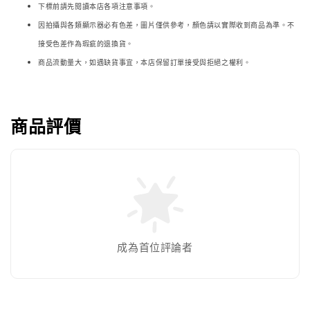
下標前請先閱讀本店各項注意事項。
因拍攝與各類顯示器必
有色差，圖片僅供參考，顏色請以實際收到商品為準。不
接受色差作為瑕疵的退換貨。
商品流動量大，如遇缺貨事宜，本店保留訂單接受與拒絕之權利。
商品評價
成為首位評論者