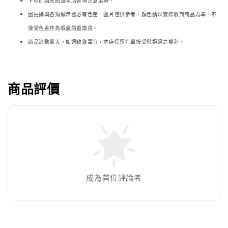
下標前請先閱讀本店各項注意事項。
因拍攝與各類顯示器必
有色差，圖片僅供參考，顏色請以實際收到商品為準。不
接受色差作為瑕疵的退換貨。
商品流動量大，如遇缺貨事宜，本店保留訂單接受與拒絕之權利。
商品評價
成為首位評論者