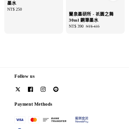
墨水
Regular
NT$ 250
蘭泉墨研所 - 祇園之舞
price
30ml 鋼筆墨水
Sale
NT$ 390
Regular
NT$ 435
price
price
Follow us
Payment Methods