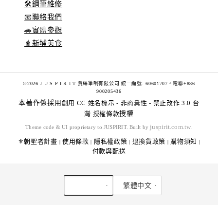
🛠️鋼筆維修
📧聯絡我們
🚗實體參觀
🧋新埔美食
©2026 J U S P I R I T 賈絲筆咧有限公司 統一編號: 60601707。電聯+886
900205436
本著作係採用
創用 CC 姓名標示 - 非商業性 - 禁止改作 3.0 台
灣 授權條款
授權
juspirit.com.tw
Theme code & UI proprietary to JUSPIRIT. Built by
.
⚜️朝聖者計畫
使用條款
隱私權政策
退換貨政策
購物須知
|
|
|
|
|
付款與配送