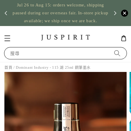
Jul 26 to Aug 15: orders welcome, shipping
暫停寄
US orde
paused during our overseas fair. In-store pickup
available; we ship once we are back.
搜尋
首頁
/ Dominant Industry - 115 湖 25ml 鋼筆墨水