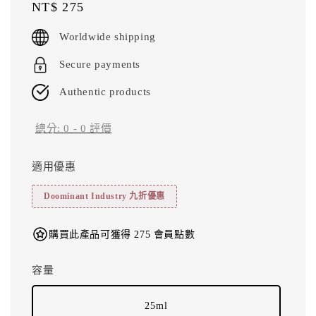
Regular
NT$ 275
price
Worldwide shipping
Secure payments
Authentic products
總分:
0
-
0
評價
適用優惠
Doominant Industry 九折優惠
購買此產品可獲得 275 會員點數
容量
25ml