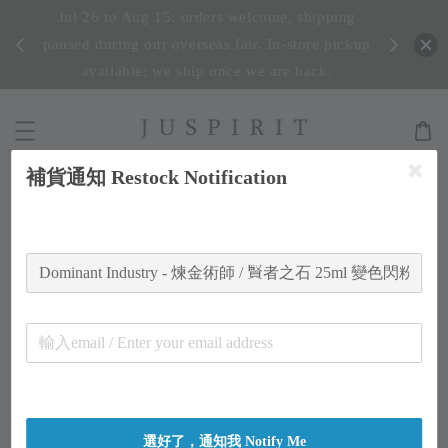
Jul 26 to Aug 15: orders welcome, shipping
暫停寄
US orde
paused during our overseas fair. In-store pickup
available; we ship once we are back.
補貨通知 Restock Notification
搜尋
首頁
/ Dominant Industry - 煉金術師 / 賢者之石 25ml 變色閃粉沾水筆
墨水
選好了，通知我 Notify Me