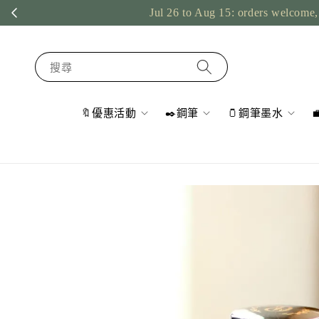
Jul 26 to Aug 15: orders welcome, 
搜尋
🔖優惠活動
✒️鋼筆
🫙鋼筆墨水