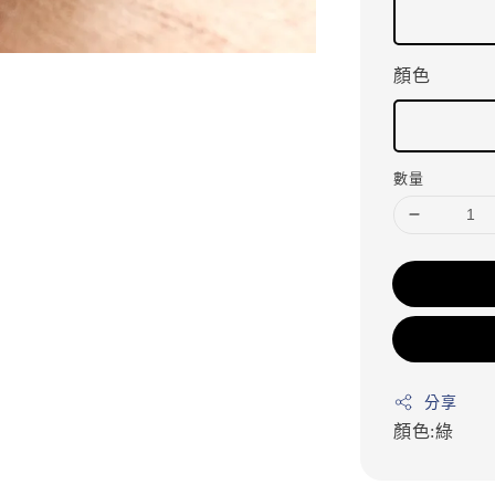
顏色
數量
分享
顏色:綠