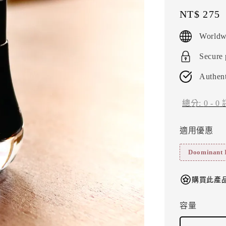
Regular
NT$ 275
price
Worldw
Secure
Authent
總分:
0
-
0
適用優惠
Doominant
購買此產品
容量