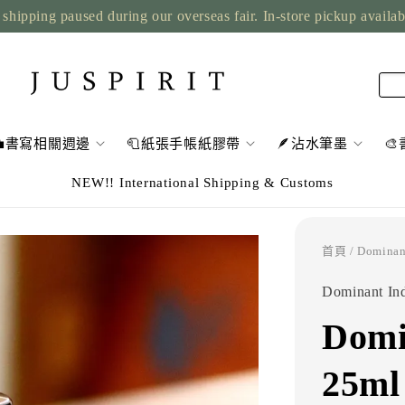
shipping paused during our overseas fair. In-store pickup availa
💼書寫相關週邊
🧻紙張手帳紙膠帶
🪶沾水筆墨

NEW!! International Shipping & Customs
首頁
/ Domina
Dominant Ind
Domi
25m