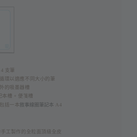
4 支筆
循環以適應不同大小的筆
外的吸墨器槽
記本槽 + 便箋槽
敘事線圈筆記本
包括一本
A4
手工製作的全粒面頂級全皮