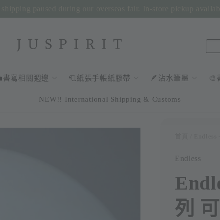
shipping paused during our overseas fair. In-store pickup availa
💼書寫相關週邊
🧻紙張手帳紙膠帶
🪶沾水筆墨

NEW!! International Shipping & Customs
首頁
/ Endl
Endless
End
列 