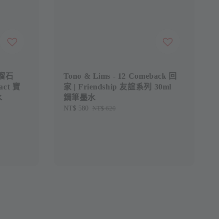
石榴石
Tono & Lims - 12 Comeback 回
tact 寶
家 | Friendship 友誼系列 30ml
水
鋼筆墨水
Sale
NT$ 580
Regular
NT$ 620
price
price