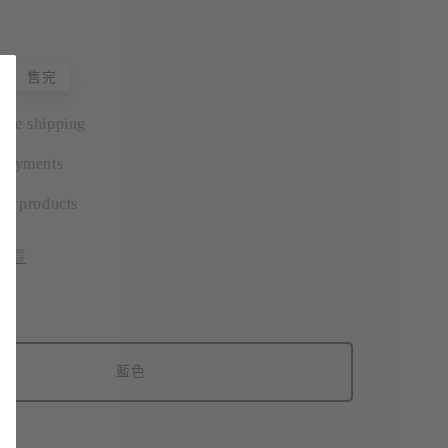
0
售完
ide shipping
 payments
ic products
評價
藍色