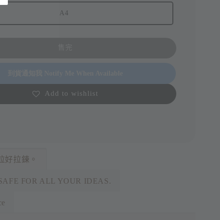
A4
售完
到貨通知我 Notify Me When Available
Add to wishlist
拉好拉鍊。
SAFE FOR ALL YOUR IDEAS.
ce