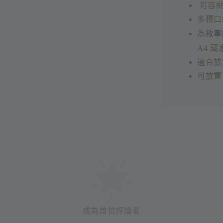
可容納
多種口
敘事
為
A4 
適合放
可放置 1
成為首位評論者