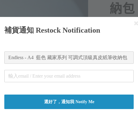
納包
Regular
NT$ 5,76
補貨通知 Restock Notification
price
Worldw
Secure
Authent
總分:
0
-
0
顏色
選好了，通知我 Notify Me
尺寸