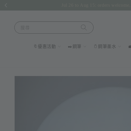
Jul 26 to Aug 15: orders welcome, 
搜尋
🔖優惠活動
✒️鋼筆
🫙鋼筆墨水