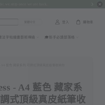
ble; we ship once we are back.
登入
購物車
書法字帖繪畫藝術禪繞
🎓新手必讀部落格
ess - A4 藍色 藏家系列 可調式頂級真皮紙筆收納包
less - A4 藍色 藏家系
可調式頂級真皮紙筆收