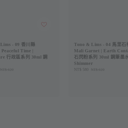
 Lims - 09 香川縣
Tono & Lims - 04 馬里
Peaceful Time |
Mali Garnet | Earth Con
ture 行政區系列 30ml 鋼
石閃粉系列 30ml 鋼筆墨
Shimmer
Regular
NT$ 620
Sale
NT$ 580
Regular
NT$ 620
price
price
price