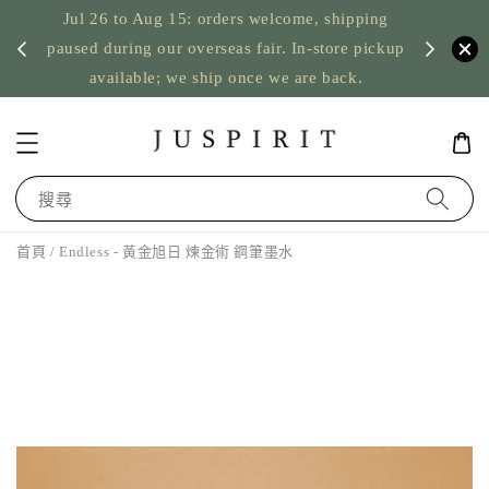
Jul 26 to Aug 15: orders welcome, shipping
暫停寄
US orde
paused during our overseas fair. In-store pickup
available; we ship once we are back.
搜尋
首頁
/ Endless - 黃金旭日 煉金術 鋼筆墨水