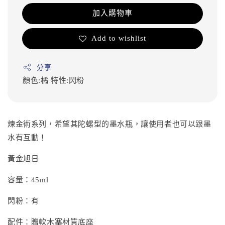
加入購物車
Add to wishlist
分享
顏色:橘
特性:閃粉
煉金術系列，希望其陀螺型的墨水瓶，讓使用者也可以跟墨
水有互動！
黃金旭日
容量：45ml
閃粉：有
配件：贈軟木塞材質底座