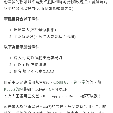
粉量多的款可以不需要整瓶搖到均勻(例如玫瑰金，蔓越莓)；
粉少的款可以搖勻使用(例如紫羅蘭之夢)
筆建議符合以下條件：
出墨量大(不管筆幅粗細)
筆蓋氣密好(不容易因為乾掉而卡粉)
以下為鋼筆加分條件：
滴入式 可以讓粉墨更容易填
可以全拆 方便清洗
便宜 壞了不心疼XDDD
Opus 88
目前主要是建議用永生698、
、
尚羽堂
等等，像
Robert的粉
最細可以F尖，
CV
可以EF
也有人回報用三文堂、0.5preppy、、Bonbon都可以歐！
還是會因為筆跟墨跟人品(?)的問題，多少會有合用不合用的