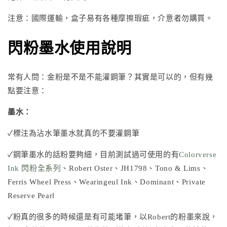
注意：國際運輸，盒子易有各種摩擦瑕疵，介意者勿購買。
閃粉墨水使用說明
常有人問：金粉是不是不能灌鋼筆？其實是可以的，但有幾
點要注意：
墨水：
✓標注為沾水筆墨水就真的不要灌鋼筆
✓鋼筆墨水的話粉要夠細，目前測試過可使用的有
Colorverse
Ink 閃粉全系列
、
Robert Oster
、
JH1798
、
Tono & Lims
、
Ferris Wheel Press
、
Wearingeul Ink
、Dominant、Private
Reserve Pearl
✓粉真的很多的時候還是有可能堵筆，以Robert的粉墨來說，