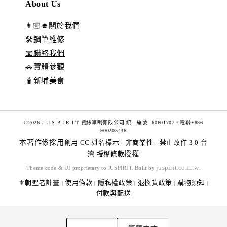
About Us
👩🏻‍🎓關於我們
🛠️鋼筆維修
📧聯絡我們
🚗實體參觀
🧋新埔美食
©2026 J U S P I R I T 賈絲筆咧有限公司 統一編號: 60601707。電聯+886
900205436
本著作係採用
創用 CC 姓名標示 - 非商業性 - 禁止改作 3.0 台
灣 授權條款
授權
juspirit.com.tw
Theme code & UI proprietary to JUSPIRIT. Built by
.
⚜️朝聖者計畫
使用條款
隱私權政策
退換貨政策
購物須知
|
|
|
|
|
付款與配送