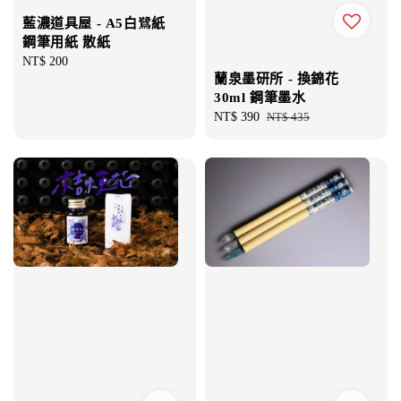
藍濃道具屋 - A5白鷺紙
鋼筆用紙 散紙
Regular
NT$ 200
蘭泉墨研所 - 換錦花
price
30ml 鋼筆墨水
Sale
NT$ 390
Regular
NT$ 435
price
price