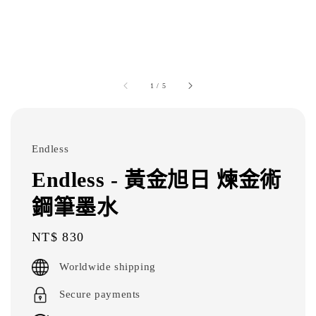
1
/
5
Endless
Endless - 黃金旭日 煉金術
鋼筆墨水
Regular
NT$ 830
price
Worldwide shipping
Secure payments