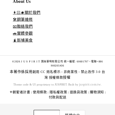
About Us
👩🏻‍🎓關於我們
🛠️鋼筆維修
📧聯絡我們
🚗實體參觀
🧋新埔美食
©2026 J U S P I R I T 賈絲筆咧有限公司 統一編號: 60601707。電聯+886
900205436
本著作係採用
創用 CC 姓名標示 - 非商業性 - 禁止改作 3.0 台
灣 授權條款
授權
juspirit.com.tw
Theme code & UI proprietary to JUSPIRIT. Built by
.
⚜️朝聖者計畫
使用條款
隱私權政策
退換貨政策
購物須知
|
|
|
|
|
付款與配送