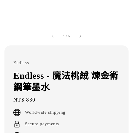
1
/
5
Endless
Endless - 魔法桃絨 煉金術
鋼筆墨水
Regular
NT$ 830
price
Worldwide shipping
Secure payments