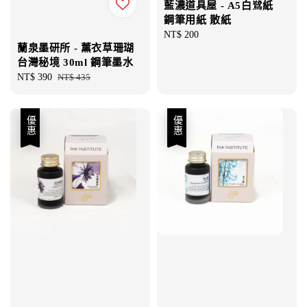
藍濃道具屋 - A5白鷺紙
鋼筆用紙 散紙
Regular
NT$ 200
蘭泉墨研所 - 薰衣草珊瑚
price
台灣秘境 30ml 鋼筆墨水
Sale
NT$ 390
Regular
NT$ 435
price
price
優惠
優惠