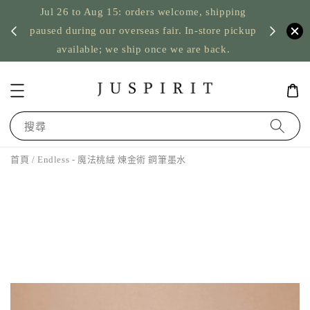
Jul 26 to Aug 15: orders welcome, shipping
暫停寄
US orde
paused during our overseas fair. In-store pickup
available; we ship once we are back.
搜尋
首頁
/ Endless - 魔法桃絨 煉金術 鋼筆墨水