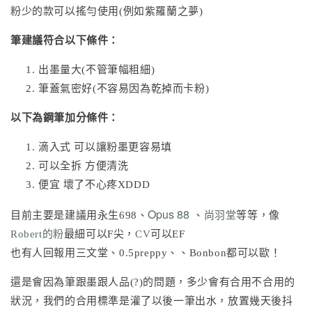
粉少的款可以搖勻使用(例如紫羅蘭之夢)
筆建議符合以下條件：
出墨量大(不管筆幅粗細)
筆蓋氣密好(不容易因為乾掉而卡粉)
以下為鋼筆加分條件：
滴入式 可以讓粉墨更容易填
可以全拆 方便清洗
便宜 壞了不心疼XDDD
Opus 88
目前主要是建議用永生698、
、
尚羽堂
等等，像
Robert的粉
最細可以F尖，
CV
可以EF
也有人回報用三文堂、0.5preppy、、Bonbon都可以歐！
還是會因為筆跟墨跟人品(?)的問題，多少會有合用不合用的
狀況，我們的合用標準是灌了以後一筆出水，放置幾天後抖