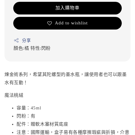
加入購物車
Add to wishlist
分享
顏色:橘
特性:閃粉
煉金術系列，希望其陀螺型的墨水瓶，讓使用者也可以跟墨
水有互動！
魔法桃絨
容量：45ml
閃粉：有
配件：贈軟木塞材質底座
注意：國際運輸，盒子易有各種摩擦瑕疵與折損，介意