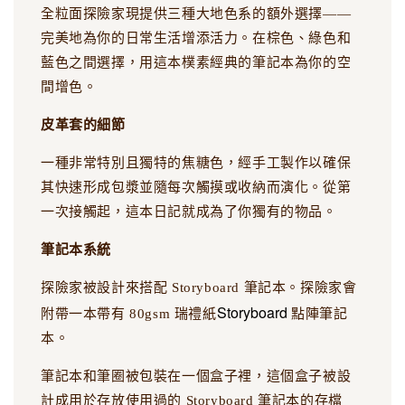
全粒面探險家現提供三種大地色系的額外選擇——
完美地為你的日常生活增添活力。在棕色、綠色和
藍色之間選擇，用這本樸素經典的筆記本為你的空
間增色。
皮革套的細節
一種非常特別且獨特的焦糖色，經手工製作以確保
其快速形成包漿並隨每次觸摸或收納而演化。從第
一次接觸起，這本日記就成為了你獨有的物品。
筆記本系統
探險家被設計來搭配 Storyboard 筆記本。探險家會
Storyboard
附帶一本帶有 80gsm 瑞禮紙
點陣筆記
本。
筆記本和筆圈被包裝在一個盒子裡，這個盒子被設
計成用於存放使用過的 Storyboard 筆記本的存檔