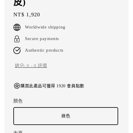
皮)
Regular
NT$ 1,920
price
Worldwide shipping
Secure payments
Authentic products
總分:
0
-
0
評價
購買此產品可獲得 1920 會員點數
顏色
綠色
內頁