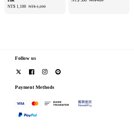
Ink
Sale
NT$ 580
Regular
NT$ 620
Sale
NT$ 1,100
Regular
NT$ 1,200
price
price
price
price
Follow us
Payment Methods