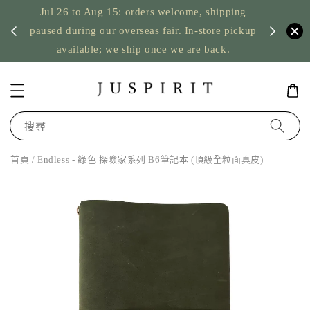
Jul 26 to Aug 15: orders welcome, shipping
暫停寄
US orde
paused during our overseas fair. In-store pickup
available; we ship once we are back.
搜尋
首頁
/ Endless - 綠色 探險家系列 B6筆記本 (頂級全粒面真皮)