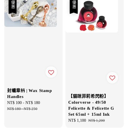
優惠
優惠
封蠟章柄 | Wax Stamp
【貓咪菲莉希閃粉】
Handles
Colorverse - 49/50
Sale
NT$ 100
-
NT$ 180
Regular
Felicette & Felicette G
price
NT$ 180
-
NT$ 250
price
Set 65ml + 15ml Ink
Sale
NT$ 1,100
Regular
NT$ 1,200
price
price