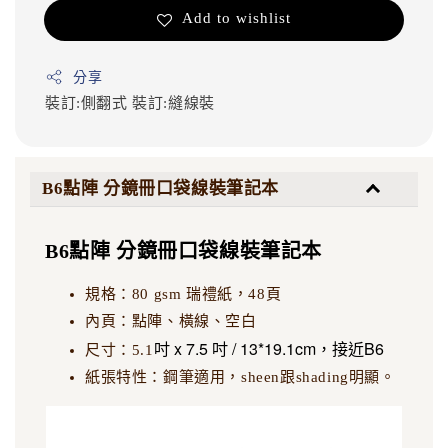
Add to wishlist
分享
裝訂:側翻式
裝訂:縫線裝
B6點陣 分鏡冊口袋線裝筆記本
B6點陣 分鏡冊口袋線裝筆記本
規格：80 gsm 瑞禮紙，48頁
內頁：點陣、橫線、空白
吋 x 7.5 吋 / 13*19.1cm，接近B6
尺寸：5.1
紙張特性：鋼筆適用，sheen跟shading明顯。