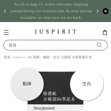
Jul 26 to Aug 15: orders welcome, shipping
暫停寄
US orde
paused during our overseas fair. In-store pickup
available; we ship once we are back.
搜尋
首頁
/ Endless - B6 點陣、橫線、空白 分鏡冊 大線裝筆記本