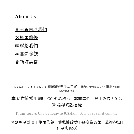
About Us
👩🏻‍🎓關於我們
🛠️鋼筆維修
📧聯絡我們
🚗實體參觀
🧋新埔美食
©2026 J U S P I R I T 賈絲筆咧有限公司 統一編號: 60601707。電聯+886
900205436
本著作係採用
創用 CC 姓名標示 - 非商業性 - 禁止改作 3.0 台
灣 授權條款
授權
juspirit.com.tw
Theme code & UI proprietary to JUSPIRIT. Built by
.
⚜️朝聖者計畫
使用條款
隱私權政策
退換貨政策
購物須知
|
|
|
|
|
付款與配送