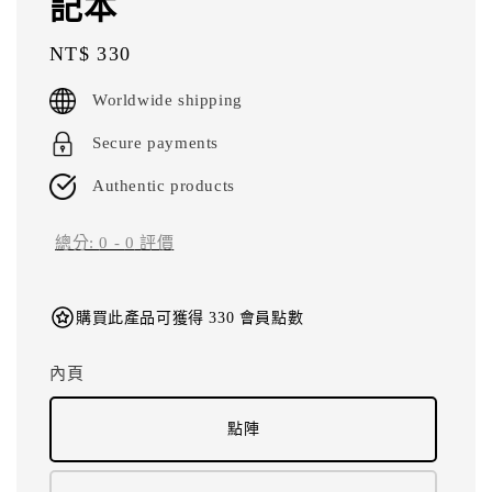
記本
Regular
NT$ 330
price
Worldwide shipping
Secure payments
Authentic products
總分:
0
-
0
評價
購買此產品可獲得 330 會員點數
內頁
點陣