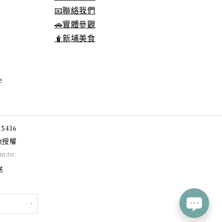
📧聯絡我們
🚗實體參觀
🧋新埔美食
e
05436
授權
款
om.tw
.
送