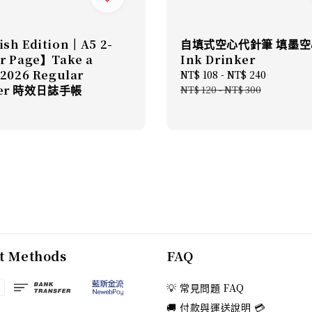
ish Edition｜A5 2-
自填式空心代針筆 填墨空
er Page】Take a
Ink Drinker
 2026 Regular
Sale
NT$ 108
-
NT$ 240
Regular
ner 時效日誌手帳
price
price
NT$ 120
-
NT$ 300
t Methods
FAQ
💡 常見問題 FAQ
🚚 付款與運送說明 💳