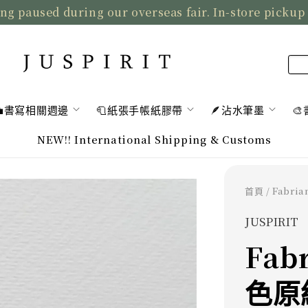
ng paused during our overseas fair. In-store pickup
💼書寫相關週邊
🧻紙張手帳紙膠帶
🪶沾水筆墨

NEW!! International Shipping & Customs
首頁
/ Fabr
JUSPIRIT
Fab
色原