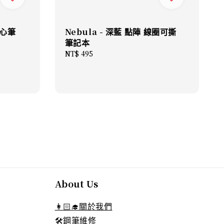
心筆
Nebula - 深藍 點陣 線圈可撕
筆記本
Regular
NT$ 495
price
About Us
👩🏻‍🎓關於我們
🛠️鋼筆維修