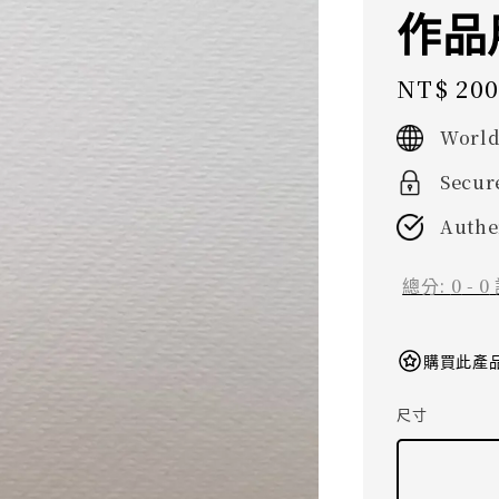
作品
Regular
NT$ 20
price
World
Secur
Authe
總分:
0
-
0
購買此產品
尺寸