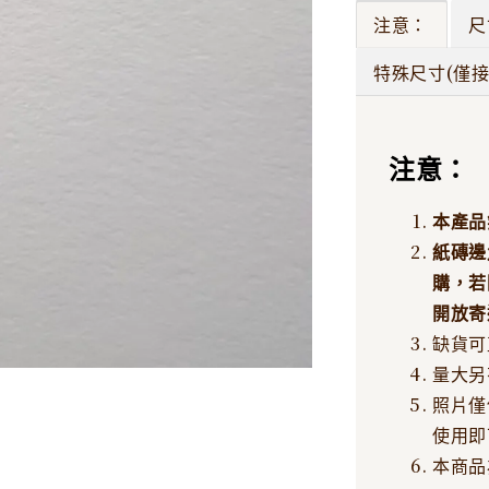
注意：
尺
特殊尺寸(僅接
注意：
本產品
紙磚邊
購，若
開放寄
缺貨可
量大另
照片僅
使用即
本商品