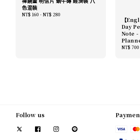
禪繞畫 明信片 蝸牛磚 經濟裝 八
色混裝
Regular
NT$ 160
-
NT$ 280
【Engl
price
Day P
Note -
Plan
Regular
NT$ 700
price
Follow us
Paymen