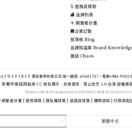
🔃 退換貨條款
🏬 品牌列表
⚜️ 朝聖者計畫
🏢企業訂製
部落格 Blog
品牌知識庫 Brand Knowledg
雜談 Chaos
6 J U S P I R I T 賈絲筆咧有限公司 統一編號: 60601707。電聯+886 9002
本著作係採用
創用 CC 姓名標示 - 非商業性 - 禁止改作 3.0 台灣 授權條
juspirit.c
Theme code & UI proprietary to JUSPIRIT. Built by
⚜️朝聖者計畫
使用條款
隱私權政策
退換貨政策
購物須知
付款與配
|
|
|
|
|