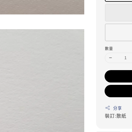
數量
分享
裝訂:散紙