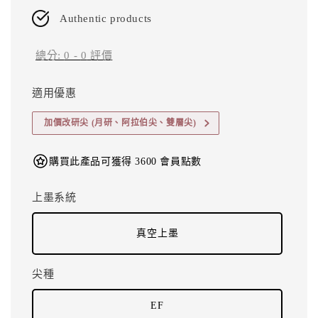
Authentic products
總分:
0
-
0
評價
適用優惠
加價改研尖 (月研、阿拉伯尖、雙層尖)
購買此產品可獲得 3600 會員點數
上墨系統
真空上墨
尖種
EF