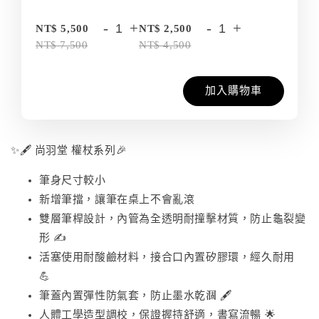
-
+
-
+
NT$ 5,500
NT$ 2,500
NT$ 7,500
NT$ 4,500
加入購物車
✨🖋️ 尚羽堂 權杖系列🎉
筆身尺寸較小
新增筆擋，讓筆在桌上不會亂滾
雙層筆桿設計，內管為全透明耐撞擊材質，防止龜裂變
形 ✍️
活塞使用耐酸鹼材料，接合口內置矽膠環，經久耐用
💪
筆蓋內置彈性防氣套，防止墨水乾涸 🖋️
人體工學造型調校，保證握持舒適，書寫流暢 🌟