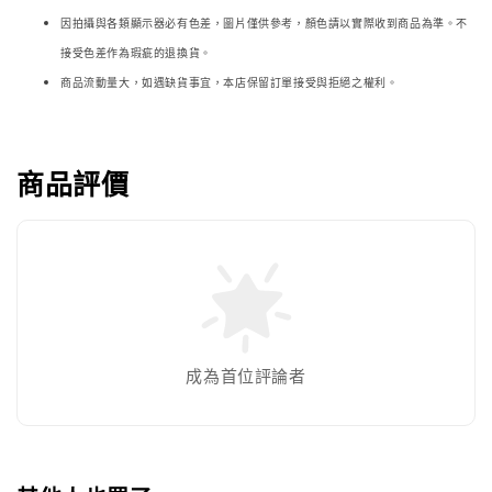
因拍攝與各類顯示器必
有色差，圖片僅供參考，顏色請以實際收到商品為準。不
接受色差作為瑕疵的退換貨。
商品流動量大，如遇缺貨事宜，本店保留訂單接受與拒絕之權利。
商品評價
成為首位評論者