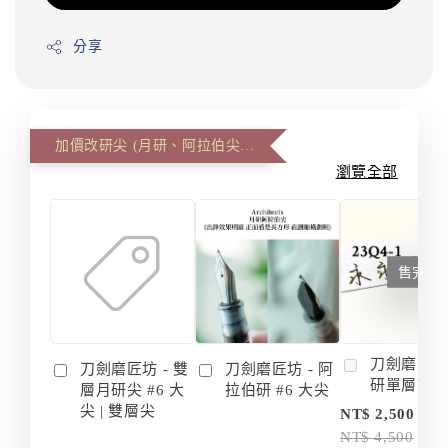
分享
加價改研尖 (月研、阿拉伯尖、雙層尖)
瀏覽全部
售完
刀劍磨匠坊 
刀劍磨匠坊 - 雙
刀劍磨匠坊 - 阿
研單層訂
層月研尖 #6 大
拉伯研 #6 大尖
尖 | 雙層尖
NT$ 2,500
NT$ 4,500