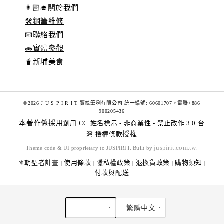
👩🏻‍🎓關於我們
🛠️鋼筆維修
📧聯絡我們
🚗實體參觀
🧋新埔美食
©2026 J U S P I R I T 賈絲筆咧有限公司 統一編號: 60601707。電聯+886
900205436
本著作係採用
創用 CC 姓名標示 - 非商業性 - 禁止改作 3.0 台
灣 授權條款
授權
juspirit.com.tw
Theme code & UI proprietary to JUSPIRIT. Built by
.
⚜️朝聖者計畫
使用條款
隱私權政策
退換貨政策
購物須知
|
|
|
|
|
付款與配送