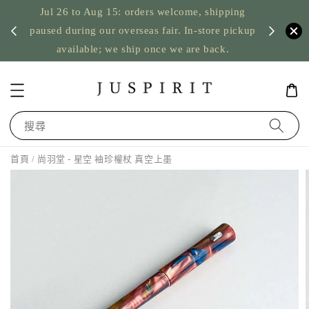
Jul 26 to Aug 15: orders welcome, shipping
暫停寄
US orde
paused during our overseas fair. In-store pickup
available; we ship once we are back.
搜尋
首頁
/ 尚羽堂 - 星空 袖珍權杖 真空上墨