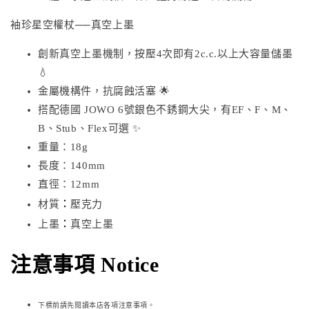
袖珍星空權杖──真空上墨
創新真空上墨機制，按壓4次即有2c.c.以上大容量儲墨
💧
金屬機構件，抗腐蝕活塞 🌟
搭配德國 JOWO 6號銀色不銹鋼大尖，有EF、F、M、
B、Stub、Flex可選 ✨
重量：18g
長度：140mm
直徑：12mm
：
材質
壓克力
：
上墨
真空上墨
注意事項 Notice
下標前請先閱讀本店各項注意事項。