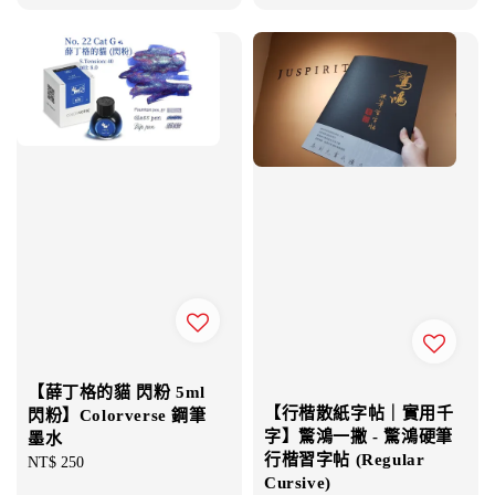
【薛丁格的貓 閃粉 5ml
【行楷散紙字帖｜實用千
閃粉】Colorverse 鋼筆
字】驚鴻一撇 - 驚鴻硬筆
墨水
行楷習字帖 (Regular
Regular
NT$ 250
Cursive)
price