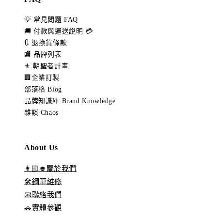
💡 常見問題 FAQ
🚚 付款與運送說明 💳
🔃 退換貨條款
🏬 品牌列表
⚜️ 朝聖者計畫
🏢企業訂製
部落格 Blog
品牌知識庫 Brand Knowledge
雜談 Chaos
About Us
👩🏻‍🎓關於我們
🛠️鋼筆維修
📧聯絡我們
🚗實體參觀