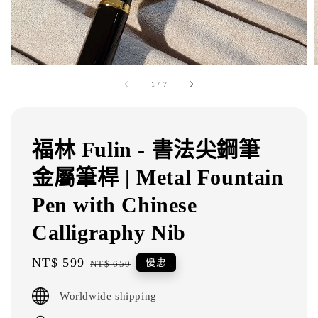
1
/
7
福林 Fulin - 書法尖鋼筆
金屬筆桿 | Metal Fountain
Pen with Chinese
Calligraphy Nib
Sale
NT$ 599
Regular
優惠
NT$ 650
price
price
Worldwide shipping