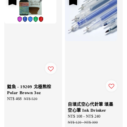
鯰魚 - 19209 北極熊棕
Polar Brown 3oz
Sale
NT$ 468
Regular
NT$ 520
自填式空心代針筆 填墨
price
price
空心筆 Ink Drinker
Sale
NT$ 108
-
NT$ 240
Regular
price
NT$ 120
-
NT$ 300
price