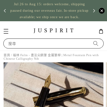
s welcome, shipping
US orders: taxes prepaid up to USD 2,5
 fair. In-store pickup
nothing to pay on delivery
nce we are back.
搜尋
首頁
/ 福林 Fulin - 書法尖鋼筆 金屬筆桿 | Metal Fountain Pen with
Chinese Calligraphy Nib