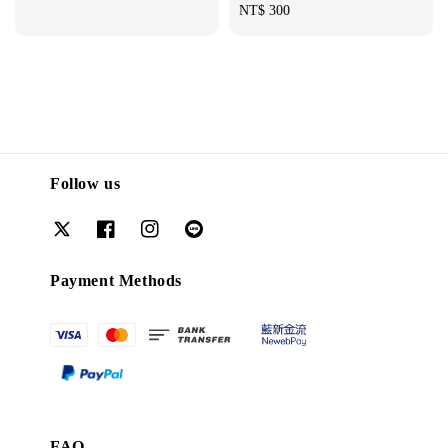
Regular
NT$ 300
price
Follow us
Payment Methods
FAQ