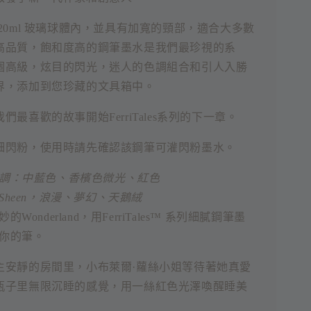
20ml 玻璃球體內，並具有加寬的頸部，適合大多數
高品質，飽和度高的鋼筆墨水是我們最珍視的系
個高級，炫目的閃光，迷人的色調組合和引人入勝
界，添加到您珍藏的文具箱中。
們最喜歡的故事開始FerriTales系列的下一章。
細閃粉，使用時請先確認該鋼筆可灌閃粉墨水。
調：中藍色、香檳色微光、紅色
Sheen，浪漫、夢幻、天鵝絨
的Wonderland，用FerriTales™ 系列細膩鋼筆墨
你的筆。
主安靜的房間里，小布萊爾·蘿絲小姐等待著她真愛
瓶子里無限沉睡的感覺，用一絲紅色光澤喚醒睡美