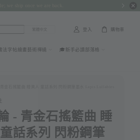
ble; we ship once we are back.
登入
購物車
書法字帖繪畫藝術禪繞
🎓新手必讀部落格
- 青金石搖籃曲 睡美人 童話系列 閃粉鋼筆墨水 Lapis Lullabies
社
輪 - 青金石搖籃曲 睡
 童話系列 閃粉鋼筆