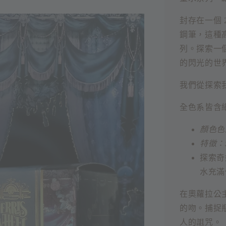
封存在一個 
鋼筆，這種
列。探索一
的閃光的世
我們從探索我
全色系皆含
顏色色
特徵：
探索奇妙
水充滿
在奧蘿拉公
的吻。捕捉
人的詛咒。