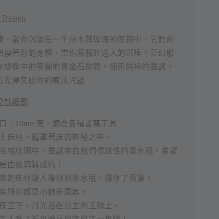
 Design
睛，當你沉溺在一千朵木棘玫瑰的懷抱中，它們的
撫摸著你的身體，當你屈服於迷人的沉睡。夢幻般
你想像中的華麗的青金石房間。使用純粹的靈感，
色光澤突破你的魔法咒語
設計細節
口：10mm寬，適合各種書寫工具
上床柱，籠罩著床的神秘之中。
毛絨枕頭中，靈感來自我們標誌性的墨水瓶，希望
是由玻璃製成的！
美的床柱讓人聯想到墨水瓶，撐住了窗簾。
架雕刻都是小紡車圖案。
夜空下，月光落在公主的王冠上。