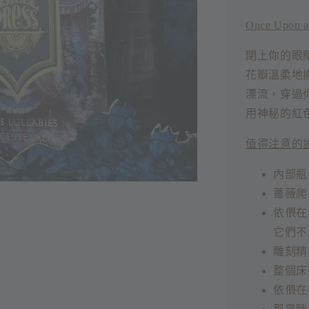
Once Upon a
閉上你的眼
花瓣溫柔地
漂流，穿過
用神秘的紅
值得注意的
內部瓶
薔薇爬
依偎在
它們不
雕刻精
整個床
依偎在