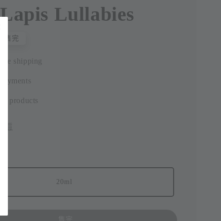
apis Lullabies
售完
ide shipping
 payments
ic products
評價
20ml
售完