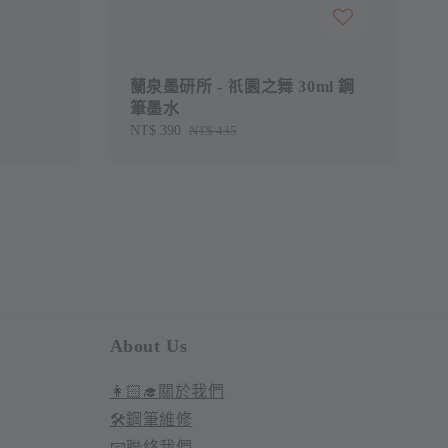
蘭泉墨研所 - 祇園之舞 30ml 鋼
筆墨水
Sale
NT$ 390
Regular
NT$ 435
price
price
About Us
👩🏻‍🎓關於我們
🛠️鋼筆維修
📧聯絡我們