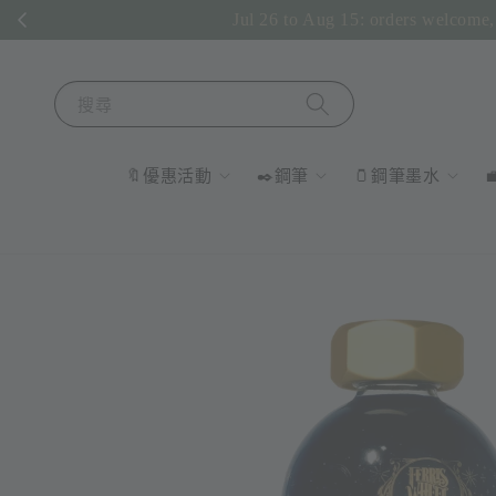
Jul 26 to Aug 15: orders welcome, 
搜尋
🔖優惠活動
✒️鋼筆
🫙鋼筆墨水