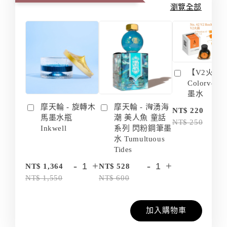
瀏覽全部
【V2火箭 
Colorvers
墨水
摩天輪 - 旋轉木
摩天輪 - 洶湧海
-
NT$ 220
馬墨水瓶
潮 美人魚 童話
NT$ 250
Inkwell
系列 閃粉鋼筆墨
水 Tumultuous
Tides
-
+
-
+
NT$ 1,364
NT$ 528
NT$ 1,550
NT$ 600
加入購物車