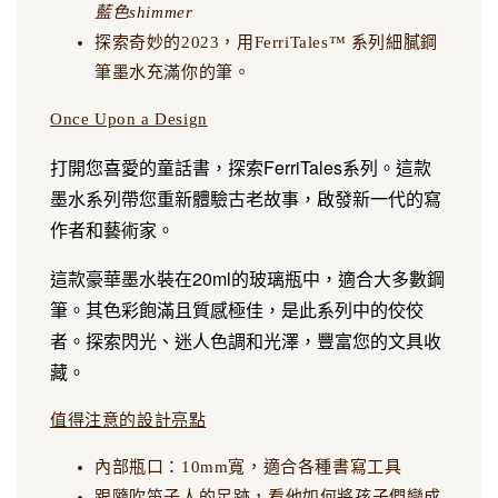
藍色shimmer
探索奇妙的2023，用FerriTales™ 系列細膩鋼
筆墨水充滿你的筆。
Once Upon a Design
打開您喜愛的童話書，探索FerriTales系列。這款
墨水系列帶您重新體驗古老故事，啟發新一代的寫
作者和藝術家。
這款豪華墨水裝在20ml的玻璃瓶中，適合大多數鋼
筆。其色彩飽滿且質感極佳，是此系列中的佼佼
者。探索閃光、迷人色調和光澤，豐富您的文具收
藏。
值得注意的設計亮點
內部瓶口：10mm寬，適合各種書寫工具
跟隨吹笛子人的足跡，看他如何將孩子們變成