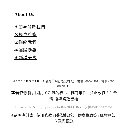
About Us
👩🏻‍🎓關於我們
🛠️鋼筆維修
📧聯絡我們
🚗實體參觀
🧋新埔美食
©2026 J U S P I R I T 賈絲筆咧有限公司 統一編號: 60601707。電聯+886
900205436
本著作係採用
創用 CC 姓名標示 - 非商業性 - 禁止改作 3.0 台
灣 授權條款
授權
juspirit.com.tw
Theme code & UI proprietary to JUSPIRIT. Built by
.
⚜️朝聖者計畫
使用條款
隱私權政策
退換貨政策
購物須知
|
|
|
|
|
付款與配送