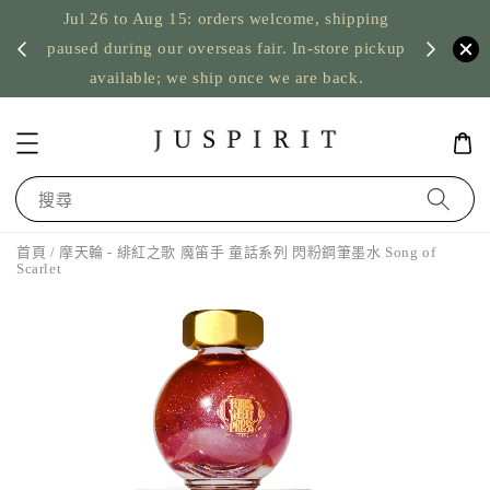
Jul 26 to Aug 15: orders welcome, shipping
暫停寄
US orde
paused during our overseas fair. In-store pickup
available; we ship once we are back.
搜尋
首頁
/ 摩天輪 - 緋紅之歌 魔笛手 童話系列 閃粉鋼筆墨水 Song of
Scarlet