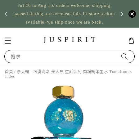
Jul 26 to Aug 15: orders welcome, shipping
暫停寄
US orde
paused during our overseas fair. In-store pickup
available; we ship once we are back.
搜尋
首頁
/ 摩天輪 - 洶湧海潮 美人魚 童話系列 閃粉鋼筆墨水 Tumultuous
Tides