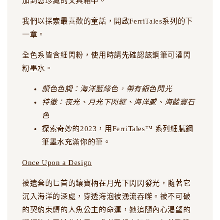
加到您珍藏的文具箱中。
我們以探索最喜歡的童話，開啟FerriTales系列的下
一章。
全色系皆含細閃粉，使用時請先確認該鋼筆可灌閃
粉墨水。
顏色色調：
海洋藍綠色，帶有銀色閃光
特徵：夜光、月光下閃耀、海洋感、海藍寶石
色
探索奇妙的2023，用FerriTales™ 系列細膩鋼
筆墨水充滿你的筆。
Once Upon a Design
被遺棄的匕首的鑲寶柄在月光下閃閃發光，隨著它
沉入海洋的深處，穿透海泡被湧流吞噬。被不可破
的契約束縛的人魚公主的命運，她追隨內心渴望的