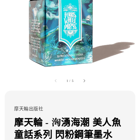
1
/
5
摩天輪出版社
摩天輪 - 洶湧海潮 美人魚
童話系列 閃粉鋼筆墨水