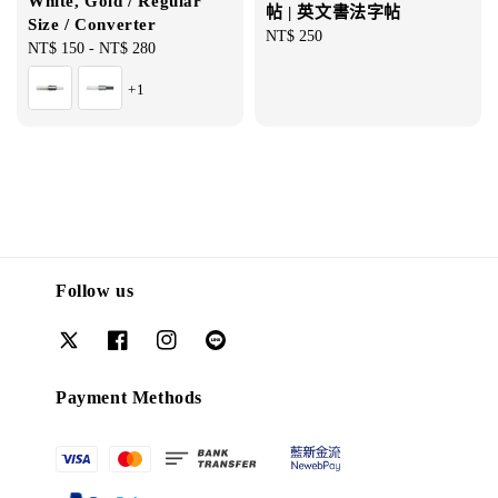
White, Gold / Regular
帖 | 英文書法字帖
Size / Converter
Regular
NT$ 250
Regular
NT$ 150
-
NT$ 280
price
price
+1
Follow us
Payment Methods