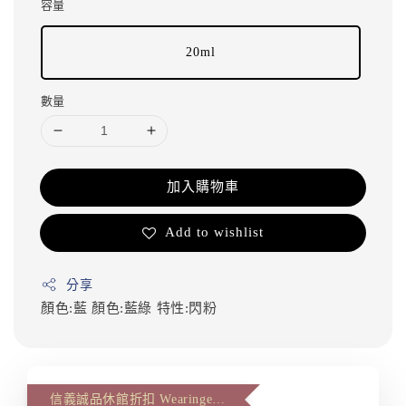
容量
20ml
數量
加入購物車
Add to wishlist
分享
顏色:藍
顏色:藍綠
特性:閃粉
信義誠品休館折扣 Wearingeul 第二件八八折(The second item 12% off)