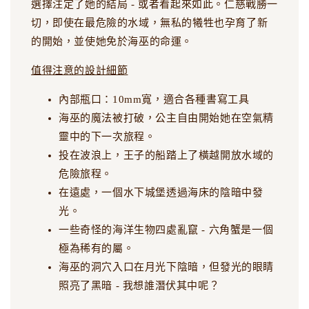
選擇注定了她的結局 - 或者看起來如此。仁慈戰勝一
切，即使在最危險的水域，無私的犧牲也孕育了新
的開始，並使她免於海巫的命運。
值得注意的設計細節
內部瓶口：10mm寬，適合各種書寫工具
海巫的魔法被打破，公主自由開始她在空氣精
靈中的下一次旅程。
投在波浪上，王子的船踏上了橫越開放水域的
危險旅程。
在遠處，一個水下城堡透過海床的陰暗中發
光。
一些奇怪的海洋生物四處亂竄 - 六角蟹是一個
極為稀有的屬。
海巫的洞穴入口在月光下陰暗，但發光的眼睛
照亮了黑暗 - 我想誰潛伏其中呢？