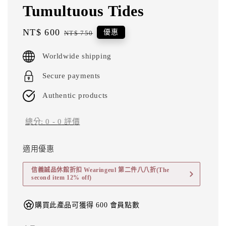
Tumultuous Tides
Sale
NT$ 600
Regular
優惠
NT$ 750
price
price
Worldwide shipping
Secure payments
Authentic products
總分:
0
-
0
評價
適用優惠
信義誠品休館折扣 Wearingeul 第二件八八折(The
second item 12% off)
購買此產品可獲得 600 會員點數