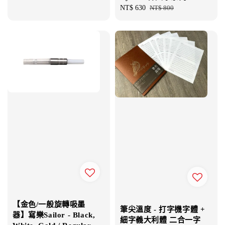
price
Sale
NT$ 630
Regular
NT$ 800
price
price
【金色/一般旋轉吸墨
筆尖溫度 - 打字機字體 +
器】寫樂Sailor - Black,
細字義大利體 二合一字