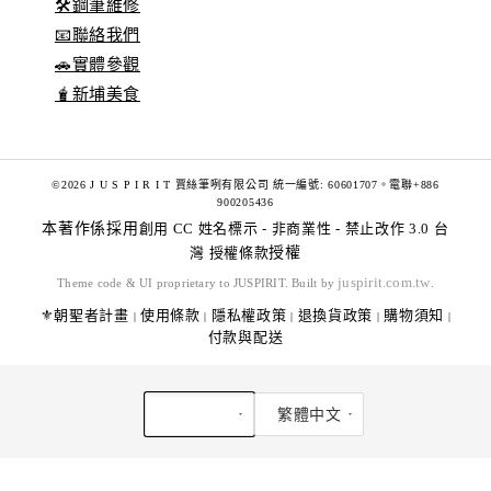
🛠️鋼筆維修
📧聯絡我們
🚗實體參觀
🧋新埔美食
©2026 J U S P I R I T 賈絲筆咧有限公司 統一編號: 60601707。電聯+886
900205436
本著作係採用
創用 CC 姓名標示 - 非商業性 - 禁止改作 3.0 台
灣 授權條款
授權
juspirit.com.tw
Theme code & UI proprietary to JUSPIRIT. Built by
.
⚜️朝聖者計畫
使用條款
隱私權政策
退換貨政策
購物須知
|
|
|
|
|
付款與配送