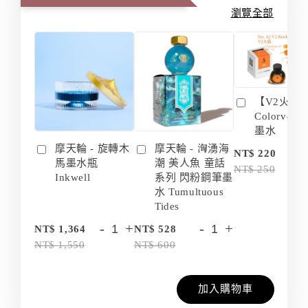
瀏覽全部
【V2火箭 
Colorvers
墨水
摩天輪 - 旋轉木
摩天輪 - 洶湧海
-
NT$ 220
馬墨水瓶
潮 美人魚 童話
NT$ 250
Inkwell
系列 閃粉鋼筆墨
水 Tumultuous
Tides
-
+
-
+
NT$ 1,364
NT$ 528
NT$ 1,550
NT$ 600
加入購物車