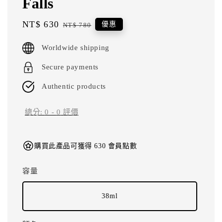
Falls
Sale
NT$ 630
Regular
優惠
NT$ 780
price
price
Worldwide shipping
Secure payments
Authentic products
總分:
0
-
0
評價
購買此產品可獲得 630 會員點數
容量
38ml