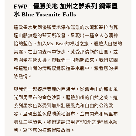
FWP - 優勝美地 加州之夢系列 鋼筆墨
水 Blue Yosemite Falls
這款墨水受到優勝美地瀑布湍急的水流和塞拉內瓦
達山脈無邊的藍天所啟發，呈現出一種令人心曠神
怡的藍色。加入Ms. Bear的橫越之旅，體驗大自然的
美麗。在山間森林中徒步，感受那清新的山風，或
者圍坐在營火邊，與我們一同唱起歌來。我們試圖
將這種山間的清新感覺裝進墨水瓶中，激發您的探
險熱情。
與我們一起遊歷美麗的西海岸，從舊金山的都市風
光到馬里布的金色沙灘，體驗加州的自然之美。這
系列墨水色彩受到加州壯麗風光和自由的公路啟
發，呈現出藍色優勝美地瀑布、金門閃光和馬里布
腮紅三種顏色。我們邀請您用這“加州之夢”墨水系
列，寫下您的道路冒險故事。