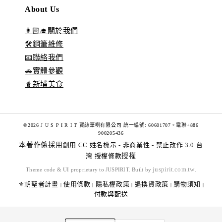
About Us
👩🏻‍🎓關於我們
🛠️鋼筆維修
📧聯絡我們
🚗實體參觀
🧋新埔美食
©2026 J U S P I R I T 賈絲筆咧有限公司 統一編號: 60601707。電聯+886
900205436
本著作係採用
創用 CC 姓名標示 - 非商業性 - 禁止改作 3.0 台
灣 授權條款
授權
juspirit.com.tw
Theme code & UI proprietary to JUSPIRIT. Built by
.
⚜️朝聖者計畫
使用條款
隱私權政策
退換貨政策
購物須知
|
|
|
|
|
付款與配送