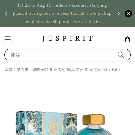
Jul 26 to Aug 15: orders welcome, shipping
暫停寄
US orde
paused during our overseas fair. In-store pickup
available; we ship once we are back.
搜尋
首頁
/ 摩天輪 - 優勝美地 加州系列 鋼筆墨水 Blue Yosemite Falls