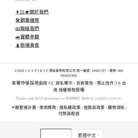
👩🏻‍🎓關於我們
🛠️鋼筆維修
📧聯絡我們
🚗實體參觀
🧋新埔美食
©2026 J U S P I R I T 賈絲筆咧有限公司 統一編號: 60601707。電聯+886
900205436
本著作係採用
創用 CC 姓名標示 - 非商業性 - 禁止改作 3.0 台
灣 授權條款
授權
juspirit.com.tw
Theme code & UI proprietary to JUSPIRIT. Built by
.
⚜️朝聖者計畫
使用條款
隱私權政策
退換貨政策
購物須知
|
|
|
|
|
付款與配送