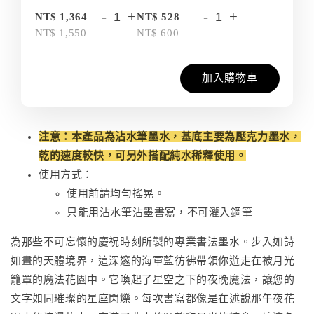
-
+
-
+
NT$ 1,364
NT$ 528
NT$ 1,550
NT$ 600
加入購物車
注意：本產品為沾水筆墨水，基底主要為壓克力墨水，
乾的速度較快，可另外搭配純水稀釋使用。
使用方式：
使用前請均勻搖晃。
只能用沾水筆沾墨書寫，不可灌入鋼筆
為那些不可忘懷的慶祝時刻所製的專業書法墨水。步入如詩
如畫的天體境界，這深邃的海軍藍彷彿帶領你遊走在被月光
籠罩的魔法花園中。它喚起了星空之下的夜晚魔法，讓您的
文字如同璀璨的星座閃爍。每次書寫都像是在述說那午夜花