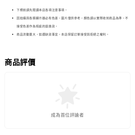
下標前請先閱讀本店各項注意事項。
因拍攝與各類顯示器必
有色差，圖片僅供參考，顏色請以實際收到商品為準。不
接受色差作為瑕疵的退換貨。
商品流動量大，如遇缺貨事宜，本店保留訂單接受與拒絕之權利。
商品評價
成為首位評論者