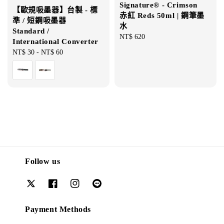
Signature® - Crimson
【歐規吸墨器】台製 - 標
赤紅 Reds 50ml | 鋼筆墨
準 / 短鋼吸墨器
水
Standard /
Regular
NT$ 620
International Converter
price
Regular
NT$ 30
-
NT$ 60
price
Follow us
Payment Methods