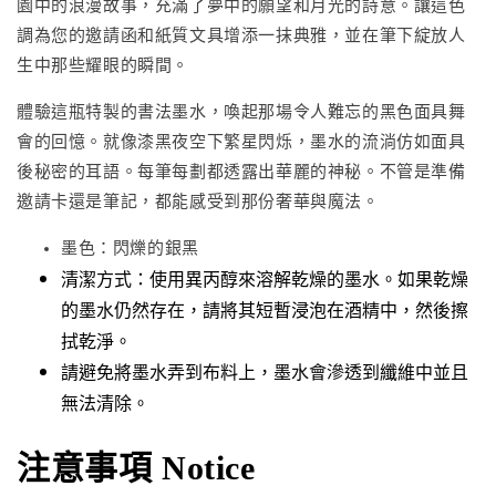
園中的浪漫故事，充滿了夢中的願望和月光的詩意。讓這色
調為您的邀請函和紙質文具增添一抹典雅，並在筆下綻放人
生中那些耀眼的瞬間。
體驗這瓶特製的書法墨水，喚起那場令人難忘的黑色面具舞
會的回憶。就像漆黑夜空下繁星閃烁，墨水的流淌仿如面具
後秘密的耳語。每筆每劃都透露出華麗的神秘。不管是準備
邀請卡還是筆記，都能感受到那份奢華與魔法。
墨色：閃爍的銀黑
清潔方式：使用異丙醇來溶解乾燥的墨水。如果乾燥
的墨水仍然存在，請將其短暫浸泡在酒精中，然後擦
拭乾淨。
請避免將墨水弄到布料上，墨水會滲透到纖維中並且
無法清除。
注意事項 Notice