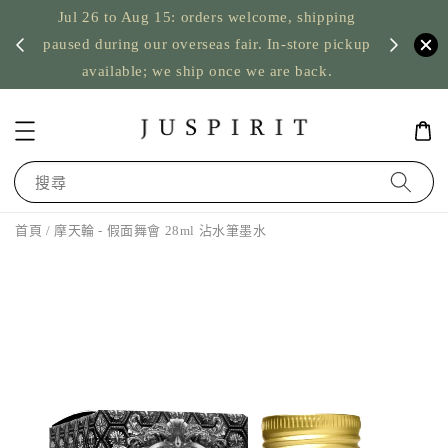
Jul 26 to Aug 15: orders welcome, shipping
暫停寄
US orde
paused during our overseas fair. In-store pickup
available; we ship once we are back.
搜尋
首頁
/ 摩天輪 - 假面舞會 28ml 沾水筆墨水