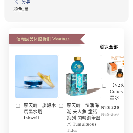
分享
顏色:黑
信義誠品休館折扣 Wearingeul 第二件八八折(The second item 12% off)
瀏覽全部
【V2火箭 
Colorvers
墨水
摩天輪 - 旋轉木
摩天輪 - 洶湧海
-
NT$ 220
馬墨水瓶
潮 美人魚 童話
NT$ 250
Inkwell
系列 閃粉鋼筆墨
水 Tumultuous
Tides