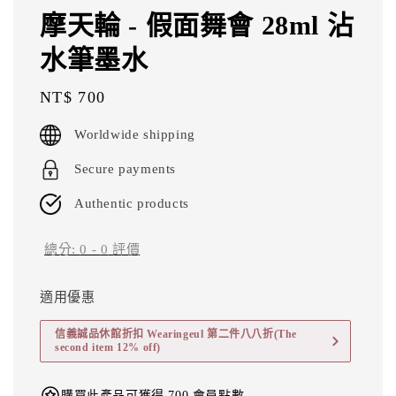
摩天輪 - 假面舞會 28ml 沾
水筆墨水
Regular
NT$ 700
price
Worldwide shipping
Secure payments
Authentic products
總分:
0
-
0
評價
適用優惠
信義誠品休館折扣 Wearingeul 第二件八八折(The
second item 12% off)
購買此產品可獲得 700 會員點數