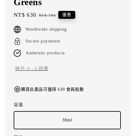
Greens
Sale
NT$ 630
Regular
優惠
NT$ 780
price
price
Worldwide shipping
Secure payments
Authentic products
總分:
0
-
0
評價
購買此產品可獲得 630 會員點數
容量
38ml