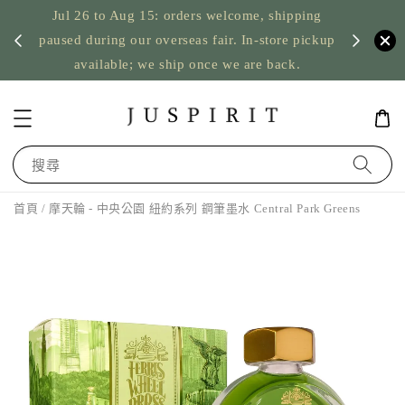
Jul 26 to Aug 15: orders welcome, shipping
暫停寄
US orde
paused during our overseas fair. In-store pickup
available; we ship once we are back.
搜尋
首頁
/ 摩天輪 - 中央公園 紐約系列 鋼筆墨水 Central Park Greens