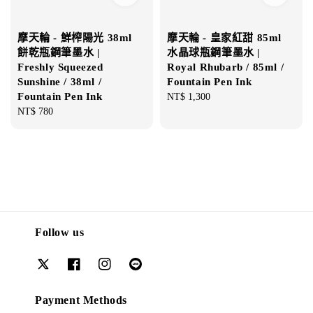
摩天輪 - 鮮榨陽光 38ml
摩天輪 - 皇家紅甜 85ml
餅乾瓶鋼筆墨水 |
水晶球瓶鋼筆墨水 |
Freshly Squeezed
Royal Rhubarb / 85ml /
Sunshine / 38ml /
Fountain Pen Ink
Fountain Pen Ink
Regular
NT$ 1,300
Regular
NT$ 780
price
price
Follow us
Payment Methods