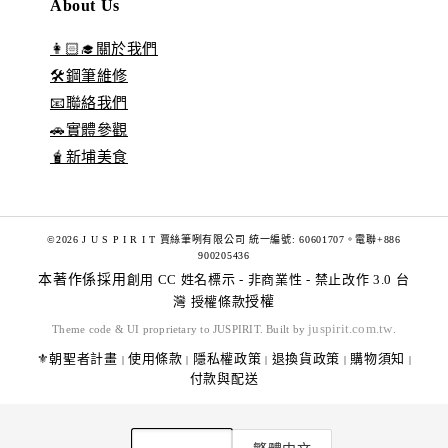
About Us
👩🏻‍🎓關於我們
🛠️鋼筆維修
📧聯絡我們
🚗實體參觀
🧋新埔美食
©2026 J U S P I R I T 賈絲筆咧有限公司 統一編號: 60601707。電聯+886
900205436
本著作係採用
創用 CC 姓名標示 - 非商業性 - 禁止改作 3.0 台
灣 授權條款
授權
juspirit.com.tw
Theme code & UI proprietary to JUSPIRIT. Built by
.
⚜️朝聖者計畫
使用條款
隱私權政策
退換貨政策
購物須知
|
|
|
|
|
付款與配送