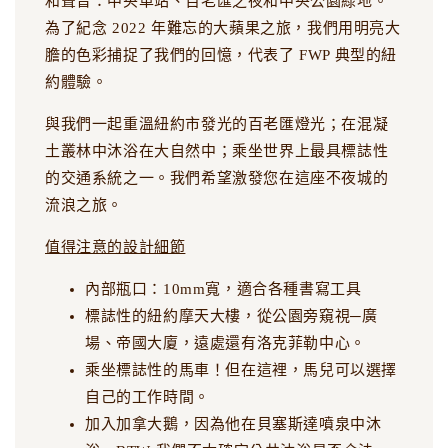
和聲音：中央車站、百老匯之夜和中央公園綠地。
為了紀念 2022 年難忘的大蘋果之旅，我們用明亮大
膽的色彩捕捉了我們的回憶，代表了 FWP 典型的紐
約體驗。
與我們一起重溫紐約市發光的百老匯燈光；在混凝
土叢林中沐浴在大自然中；乘坐世界上最具標誌性
的交通系統之一。我們希望激發您在這座不夜城的
流浪之旅。
值得注意的設計細節
內部瓶口：10mm寬，適合各種書寫工具
標誌性的紐約摩天大樓，從公園旁窺視─廣
場、帝國大廈，遠處還有洛克菲勒中心。
乘坐標誌性的馬車！但在這裡，馬兒可以選擇
自己的工作時間。
加入加拿大鵝，因為他在貝塞斯達噴泉中沐