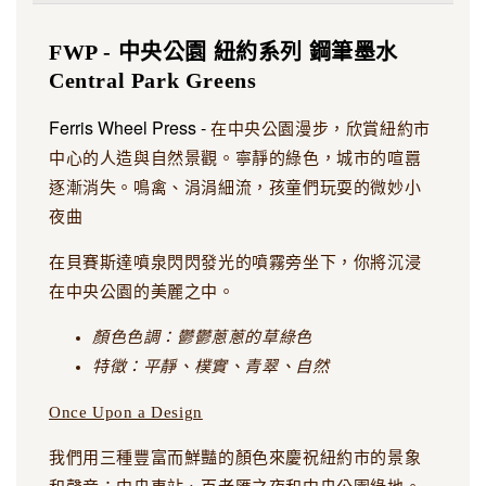
FWP - 中央公園 紐約系列 鋼筆墨水
Central Park Greens
Ferris Wheel Press -
在中央公園漫步，欣賞紐約市
中心的人造與自然景觀。寧靜的綠色，城市的喧囂
逐漸消失。鳴禽、涓涓細流，孩童們玩耍的微妙小
夜曲
在貝賽斯達噴泉閃閃發光的噴霧旁坐下，你將沉浸
在中央公園的美麗之中。
顏色色調：鬱鬱蔥蔥的草綠色
特徵：平靜、樸實、青翠、自然
Once Upon a Design
我們用三種豐富而鮮豔的顏色來慶祝紐約市的景象