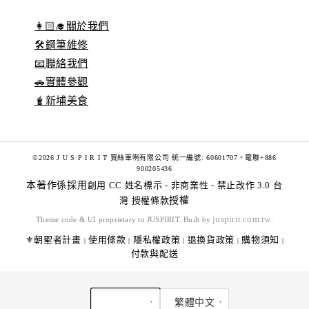
👩🏻‍🎓關於我們
🛠️鋼筆維修
📧聯絡我們
🚗實體參觀
🧋新埔美食
©2026 J U S P I R I T 賈絲筆咧有限公司 統一編號: 60601707。電聯+886
900205436
本著作係採用
創用 CC 姓名標示 - 非商業性 - 禁止改作 3.0 台
灣 授權條款
授權
juspirit.com.tw
Theme code & UI proprietary to JUSPIRIT. Built by
.
⚜️朝聖者計畫
使用條款
隱私權政策
退換貨政策
購物須知
|
|
|
|
|
付款與配送