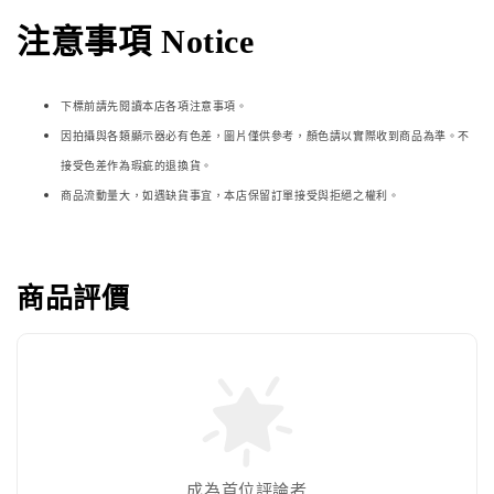
注意事項 Notice
下標前請先閱讀本店各項注意事項。
因拍攝與各類顯示器必
有色差，圖片僅供參考，顏色請以實際收到商品為準。不
接受色差作為瑕疵的退換貨。
商品流動量大，如遇缺貨事宜，本店保留訂單接受與拒絕之權利。
商品評價
成為首位評論者