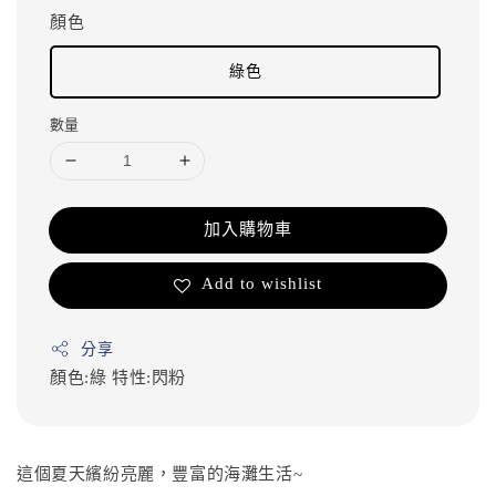
顏色
綠色
數量
加入購物車
Add to wishlist
分享
顏色:綠
特性:閃粉
這個夏天繽紛亮麗，豐富的海灘生活~