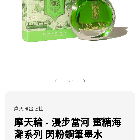
1
/
4
摩天輪出版社
摩天輪 - 漫步當河 蜜糖海
灘系列 閃粉鋼筆墨水