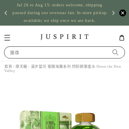
Jul 26 to Aug 15: orders welcome, shipping
暫停寄
US orde
paused during our overseas fair. In-store pickup
available; we ship once we are back.
搜尋
首頁
/ 摩天輪 - 漫步當河 蜜糖海灘系列 閃粉鋼筆墨水 Down the Don
Valley