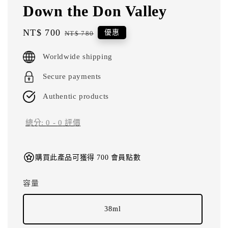
Down the Don Valley
Sale
NT$ 700
Regular
優惠
NT$ 780
price
price
Worldwide shipping
Secure payments
Authentic products
總分:
0
-
0
評價
購買此產品可獲得 700 會員點數
容量
38ml