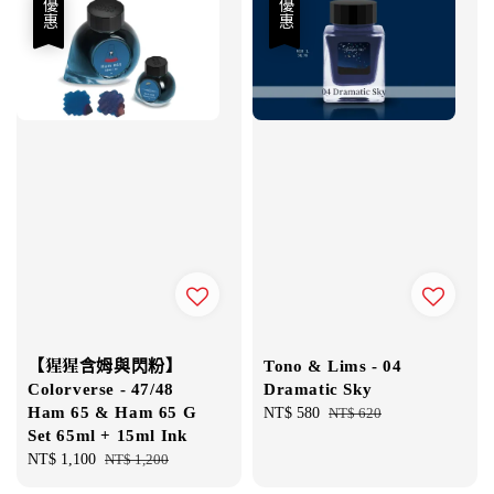
優惠
優惠
【猩猩含姆與閃粉】
Tono & Lims - 04
Colorverse - 47/48
Dramatic Sky
Ham 65 & Ham 65 G
Sale
NT$ 580
Regular
NT$ 620
Set 65ml + 15ml Ink
price
price
Sale
NT$ 1,100
Regular
NT$ 1,200
price
price