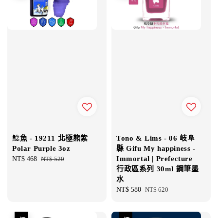
鯰魚 - 19211 北極熊紫
Tono & Lims - 06 岐阜
Polar Purple 3oz
縣 Gifu My happiness -
Immortal | Prefecture
Sale
NT$ 468
Regular
NT$ 520
行政區系列 30ml 鋼筆墨
price
price
水
Sale
NT$ 580
Regular
NT$ 620
price
price