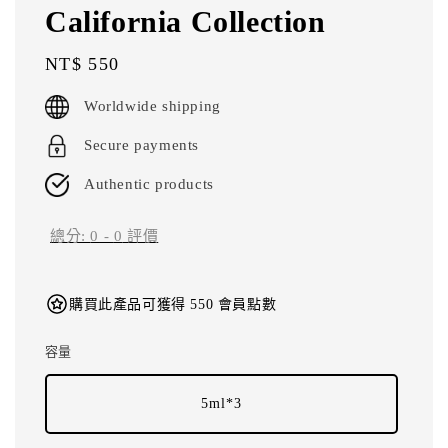
California Collection
Regular
NT$ 550
price
Worldwide shipping
Secure payments
Authentic products
總分:
0
-
0
評價
購買此產品可獲得 550 會員點數
容量
5ml*3