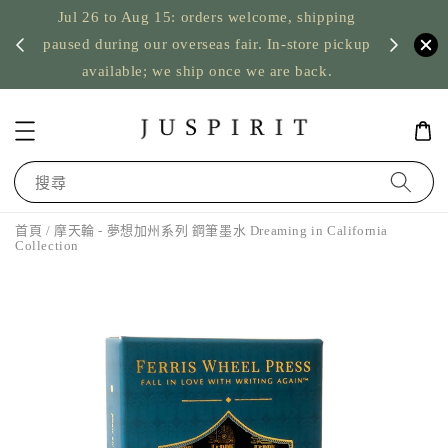
Jul 26 to Aug 15: orders welcome, shipping
暫停寄
US orde
paused during our overseas fair. In-store pickup
available; we ship once we are back.
搜尋
首頁
/ 摩天輪 - 夢想加州系列 鋼筆墨水 Dreaming in California
Collection