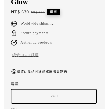
Glow
Sale
NT$ 630
Regular
優惠
NT$ 780
price
price
Worldwide shipping
Secure payments
Authentic products
總分:
0
-
0
評價
購買此產品可獲得 630 會員點數
容量
38ml