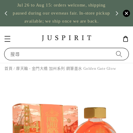
Jul 26 to Aug 15: orders welcome, shipping
暫停寄
US orde
paused during our overseas fair. In-store pickup
available; we ship once we are back.
搜尋
首頁
/ 摩天輪 - 金門大橋 加州系列 鋼筆墨水 Golden Gate Glow