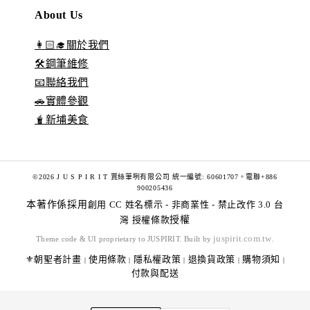
About Us
👩🏻‍🎓關於我們
🛠️鋼筆維修
📧聯絡我們
🚗實體參觀
🧋新埔美食
©2026 J U S P I R I T 賈絲筆咧有限公司 統一編號: 60601707。電聯+886
900205436
本著作係採用
創用 CC 姓名標示 - 非商業性 - 禁止改作 3.0 台
灣 授權條款
授權
juspirit.com.tw
Theme code & UI proprietary to JUSPIRIT. Built by
.
⚜️朝聖者計畫
使用條款
隱私權政策
退換貨政策
購物須知
|
|
|
|
|
付款與配送