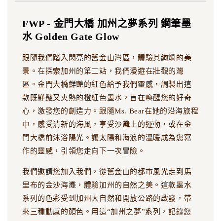
FWP - 金門大橋 加州之夢系列 鋼筆墨
水 Golden Gate Glow
跟隨我們踏入閃亮的舊金山灣區，體驗其絢爛的美
景。在探索加州的第二站，我們漫遊在壯觀的灣
區。金門大橋鮮艷的紅色給予我們靈感，調製出這
款既鮮豔又火熱的橙紅色墨水，旨在喚醒您的好奇
心，激發您的創造力。跟隨Ms. Bear在她的沿海旅程
中，感受清新的海風，享受沙灘上的運動，或在金
門大橋前沐浴陽光。讓太陽和海浪的溫暖成為您寫
作的靈感，引領您走向下一次冒險。
我們邀請您加入我們，從舊金山的都市風光走到馬
里布的金沙海灘，體驗加州的自然之美。這款墨水
系列的色彩受到加州大自然和開放公路的啟發，帶
來三種動感的顏色。用這“加州之夢”系列，記錄您