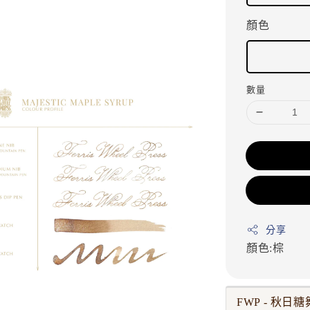
顏色
數量
分享
顏色:棕
FWP - 秋日糖舞