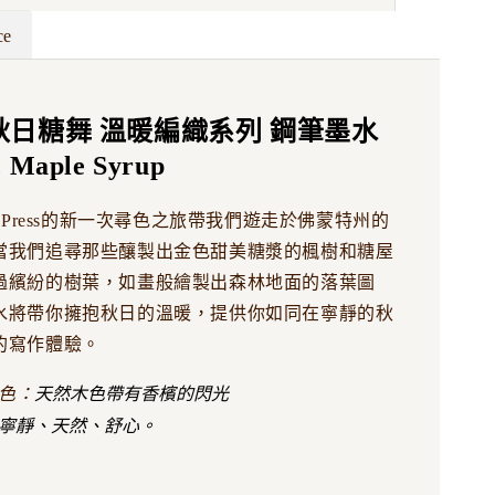
ce
- 秋日糖舞 溫暖編織系列 鋼筆墨水
c Maple Syrup
Wheel Press的新一次尋色之旅帶我們遊走於佛蒙特州的
當我們追尋那些釀製出金色甜美糖漿的楓樹和糖屋
過繽紛的樹葉，如畫般繪製出森林地面的落葉圖
水將帶你擁抱秋日的溫暖，提供你如同在寧靜的秋
的寫作體驗。
天然木色帶有香檳的閃光
色：
寧靜、天然、舒心。