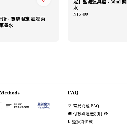
定】藍濃道具屋 - 30ml 
水
Regular
NT$ 400
所 - 賈絲限定 狐狸雨
price
鋼筆墨水
Methods
FAQ
💡 常見問題 FAQ
🚚 付款與運送說明 💳
🔃 退換貨條款