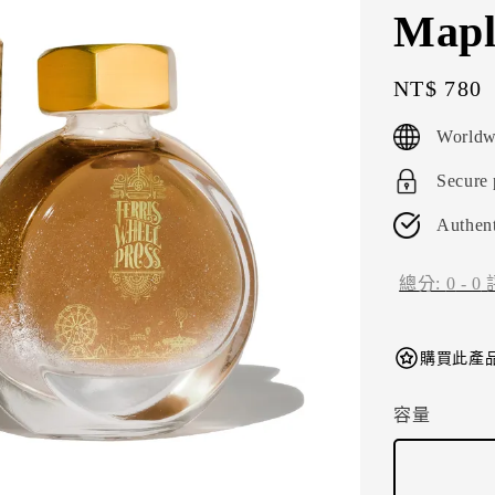
Mapl
Regular
NT$ 780
price
Worldw
Secure
Authent
總分:
0
-
0
購買此產品
容量