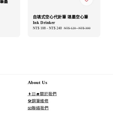
鋼筆墨
自填式空心代針筆 填墨空心筆
Ink Drinker
Sale
NT$ 108
-
NT$ 240
Regular
NT$ 120
-
NT$ 300
price
price
About Us
👩🏻‍🎓關於我們
🛠️鋼筆維修
📧聯絡我們