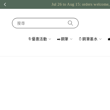
Jul 26 to Aug 15: orders welcome, 
搜尋
🔖優惠活動
✒️鋼筆
🫙鋼筆墨水