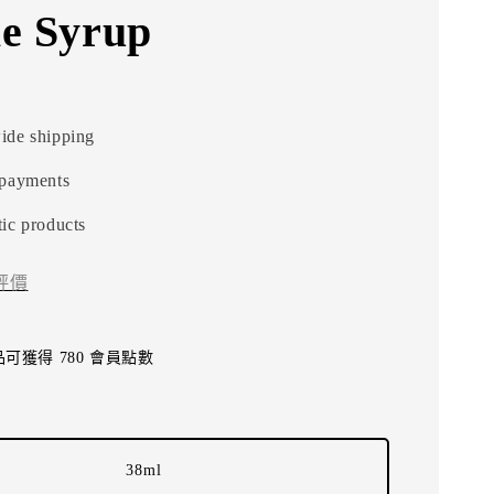
e Syrup
ide shipping
 payments
ic products
評價
可獲得 780 會員點數
38ml