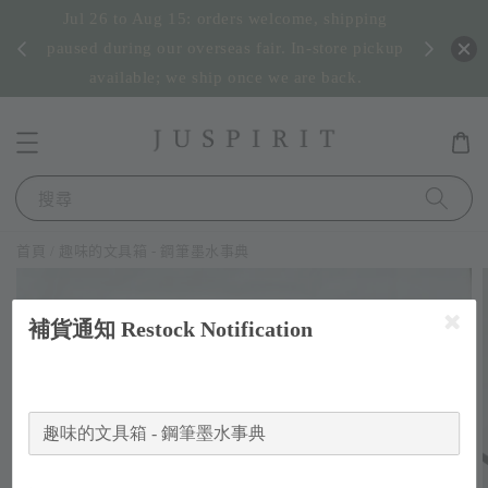
Jul 26 to Aug 15: orders welcome, shipping
暫停寄
US orde
paused during our overseas fair. In-store pickup
available; we ship once we are back.
搜尋
首頁
/ 趣味的文具箱 - 鋼筆墨水事典
補貨通知 Restock Notification