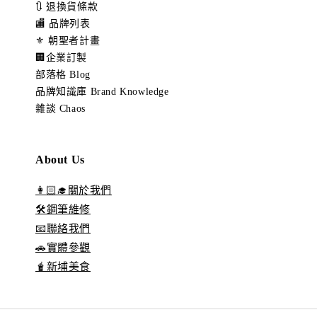
🔃 退換貨條款
🏬 品牌列表
⚜️ 朝聖者計畫
🏢企業訂製
部落格 Blog
品牌知識庫 Brand Knowledge
雜談 Chaos
About Us
👩🏻‍🎓關於我們
🛠️鋼筆維修
📧聯絡我們
🚗實體參觀
🧋新埔美食