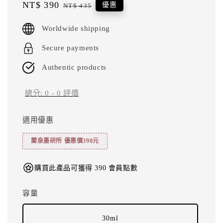
Sale
NT$ 390
Regular
優惠
NT$ 435
price
price
Worldwide shipping
Secure payments
Authentic products
總分:
0
-
0
評價
適用優惠
蘭泉墨研所 優惠價390元
購買此產品可獲得 390 會員點數
容量
30ml