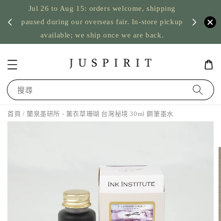
Jul 26 to Aug 15: orders welcome, shipping
暫停寄
US orde
paused during our overseas fair. In-store pickup
available; we ship once we are back.
搜尋
首頁
/ 蘭泉墨研所 - 薰衣草珊瑚 台灣秘境 30ml 鋼筆墨水