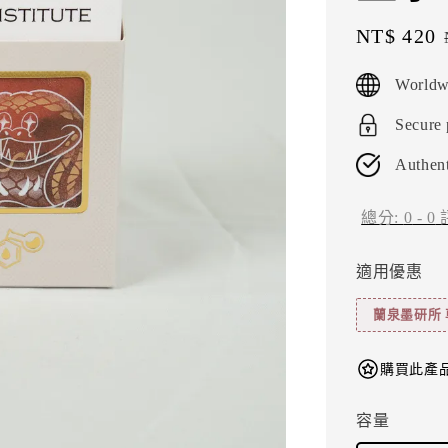
Sale
NT$ 420
price
Worldw
Secure
Authent
總分:
0
-
0
適用優惠
蘭泉墨研所 
購買此產品
容量