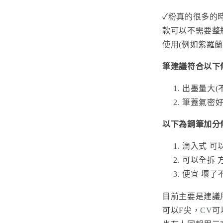
✓粉真的很多的時
款可以不需要整
使用(例如紫羅蘭
筆建議符合以下
出墨量大(
筆蓋氣密好
以下為鋼筆加分
滴入式 可
可以全拆 
便宜 壞了
目前主要是建議用
可以F尖，
CV
可