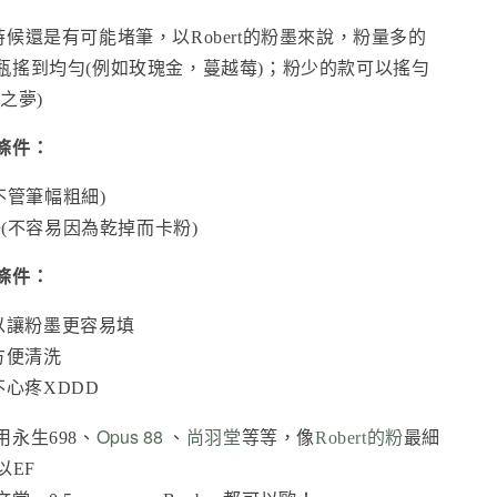
候還是有可能堵筆，以Robert的粉墨來說，粉量多的
瓶搖到均勻(例如玫瑰金，蔓越莓)；粉少的款可以搖勻
之夢)
條件：
不管筆幅粗細)
(不容易因為乾掉而卡粉)
條件：
以讓粉墨更容易填
方便清洗
不心疼XDDD
Opus 88
永生698、
、
尚羽堂
等等，像
Robert的粉
最細
以EF