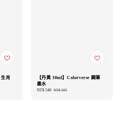
l 生肖
【丹黃 30ml】Colorverse 鋼筆
墨水
Sale
NT$ 540
Regular
NT$ 585
price
price