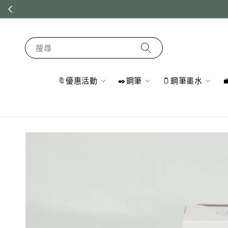
搜尋
🔖優惠活動
✒️鋼筆
🫙鋼筆墨水