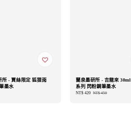
所 - 賈絲限定 狐狸雨
蘭泉墨研所 - 吉龍來 30m
鋼筆墨水
系列 閃粉鋼筆墨水
Sale
NT$ 420
Regular
NT$ 450
price
price