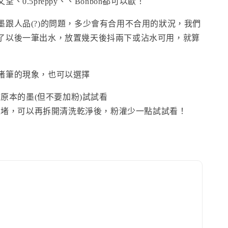
、0.5preppy、、Bonbon都可以歐！
墨跟人品(?)的問題，多少會有合用不合用的狀況，我們
了以後一筆出水，放置幾天後抖兩下或沾水可用，就算
堵筆的現象，也可以選擇
原本的墨(但不要加粉)試試看
很堵，可以再拆開清洗乾淨後，粉灌少一點試試看！