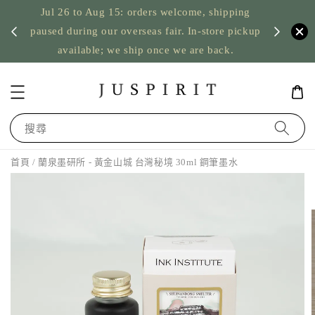
Jul 26 to Aug 15: orders welcome, shipping
暫停寄
US orde
paused during our overseas fair. In-store pickup
available; we ship once we are back.
搜尋
首頁
/ 蘭泉墨研所 - 黃金山城 台灣秘境 30ml 鋼筆墨水