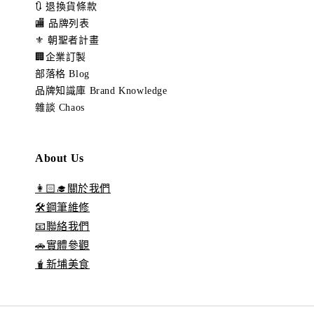
🔃 退換貨條款
🏬 品牌列表
⚜️ 朝聖者計畫
🏢企業訂製
部落格 Blog
品牌知識庫 Brand Knowledge
雜談 Chaos
About Us
👩🏻‍🎓關於我們
🛠️鋼筆維修
📧聯絡我們
🚗實體參觀
🧋新埔美食