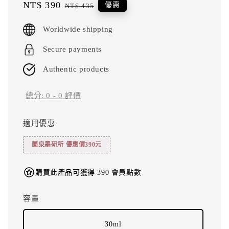
Sale
NT$ 390
Regular
優惠
NT$ 435
price
price
Worldwide shipping
Secure payments
Authentic products
總分:
0
-
0
評價
適用優惠
蘭泉墨研所 優惠價390元
購買此產品可獲得 390 會員點數
容量
30ml