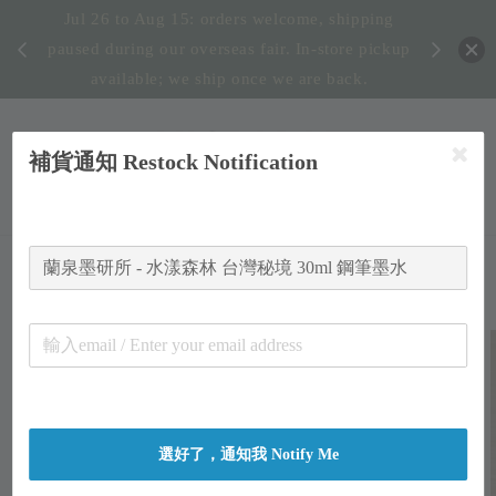
Jul 26 to Aug 15: orders welcome, shipping
暫停寄
US orde
paused during our overseas fair. In-store pickup
available; we ship once we are back.
補貨通知 Restock Notification
搜尋
首頁
/ 蘭泉墨研所 - 水漾森林 台灣秘境 30ml 鋼筆墨水
選好了，通知我 Notify Me