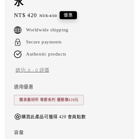
水
Sale
NT$ 420
Regular
優惠
NT$ 450
price
price
Worldwide shipping
Secure payments
Authentic products
總分:
0
-
0
評價
適用優惠
蘭泉墨研所 尊爵系列 優惠價420元
購買此產品可獲得 420 會員點數
容量