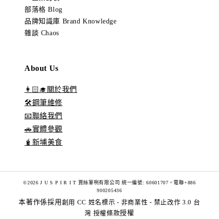
部落格 Blog
品牌知識庫 Brand Knowledge
雜談 Chaos
About Us
👩🏻‍🎓關於我們
🛠️鋼筆維修
📧聯絡我們
🚗實體參觀
🧋新埔美食
©2026 J U S P I R I T 賈絲筆咧有限公司 統一編號: 60601707。電聯+886
900205436
本著作係採用
創用 CC 姓名標示 - 非商業性 - 禁止改作 3.0 台
灣 授權條款
授權