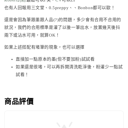
Robert的粉
最細可以F尖，
CV
可以EF
也有人回報用三文堂、0.5preppy、、Bonbon都可以歐！
還是會因為筆跟墨跟人品(?)的問題，多少會有合用不合用的
狀況，我們的合用標準是灌了以後一筆出水，放置幾天後抖
兩下或沾水可用，就算OK！
如果上述搭配有堵筆的現象，也可以選擇
直接加一點原本的墨(但不要加粉)試試看
如果還是很堵，可以再拆開清洗乾淨後，粉灌少一點試
試看！
商品評價