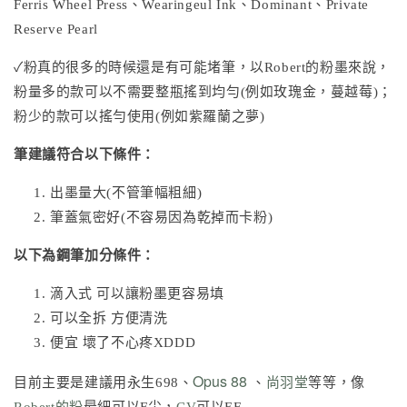
Ferris Wheel Press
、
Wearingeul Ink
、Dominant、Private
Reserve Pearl
✓粉真的很多的時候還是有可能堵筆，以Robert的粉墨來說，
粉量多的款可以不需要整瓶搖到均勻(例如玫瑰金，蔓越莓)；
粉少的款可以搖勻使用(例如紫羅蘭之夢)
筆建議符合以下條件：
出墨量大(不管筆幅粗細)
筆蓋氣密好(不容易因為乾掉而卡粉)
以下為鋼筆加分條件：
滴入式 可以讓粉墨更容易填
可以全拆 方便清洗
便宜 壞了不心疼XDDD
Opus 88
目前主要是建議用永生698、
、
尚羽堂
等等，像