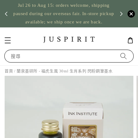
Jul 26 to Aug 15: orders welcome, shipping
暫停寄
US orde
paused during our overseas fair. In-store pickup
available; we ship once we are back.
搜尋
首頁
/ 蘭泉墨研所 - 福虎生風 30ml 生肖系列 閃粉鋼筆墨水