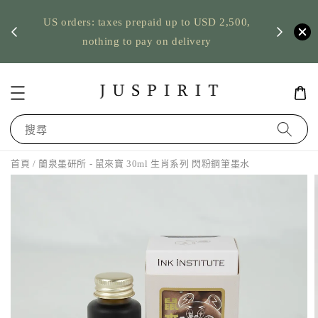
ping
US orders: taxes prepaid up to USD 2,500,
pickup
台灣筆墨
nothing to pay on delivery
搜尋
首頁
/ 蘭泉墨研所 - 鼠來寶 30ml 生肖系列 閃粉鋼筆墨水