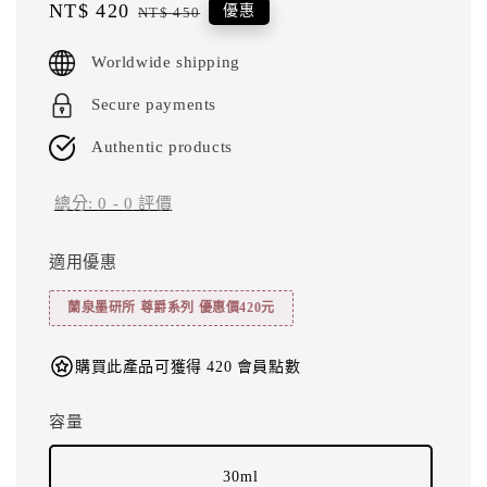
Sale
NT$ 420
Regular
優惠
NT$ 450
price
price
Worldwide shipping
Secure payments
Authentic products
總分:
0
-
0
評價
適用優惠
蘭泉墨研所 尊爵系列 優惠價420元
購買此產品可獲得 420 會員點數
容量
30ml