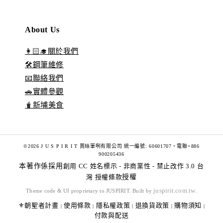
About Us
👩🏻‍🎓關於我們
🛠️鋼筆維修
📧聯絡我們
🚗實體參觀
🧋新埔美食
©2026 J U S P I R I T 賈絲筆咧有限公司 統一編號: 60601707。電聯+886
900205436
本著作係採用
創用 CC 姓名標示 - 非商業性 - 禁止改作 3.0 台
灣 授權條款
授權
juspirit.com.tw
Theme code & UI proprietary to JUSPIRIT. Built by
.
⚜️朝聖者計畫
使用條款
隱私權政策
退換貨政策
購物須知
|
|
|
|
|
付款與配送