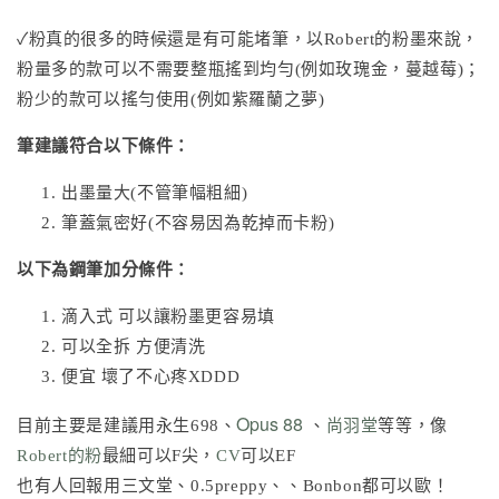
✓粉真的很多的時候還是有可能堵筆，以Robert的粉墨來說，
粉量多的款可以不需要整瓶搖到均勻(例如玫瑰金，蔓越莓)；
粉少的款可以搖勻使用(例如紫羅蘭之夢)
筆建議符合以下條件：
出墨量大(不管筆幅粗細)
筆蓋氣密好(不容易因為乾掉而卡粉)
以下為鋼筆加分條件：
滴入式 可以讓粉墨更容易填
可以全拆 方便清洗
便宜 壞了不心疼XDDD
Opus 88
目前主要是建議用永生698、
、
尚羽堂
等等，像
Robert的粉
最細可以F尖，
CV
可以EF
也有人回報用三文堂、0.5preppy、、Bonbon都可以歐！